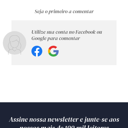
Receba por RSS
Seja o primeiro a comentar
Av. Sete de Setembro, 4698
Utilize sua conta no Facebook ou
Google para comentar
Batel
Curitiba
/
PR
CEP
80240-000
Telefone (41) 2109-8666
Whatsapp (41) 98881-6616
Assine nossa newsletter e junte-se aos
nossos mais de 100 mil leitores