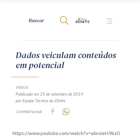
A Zênite
Dados veiculam conteúdos
em potencial
Como publicar conosco
Site da Zênite
Contato
VÍDEOS
Publicado em 25 de setembro de 2019
Termos de uso
por Equipe Técnica da Zênite
Política de Privacidade
COMPARTILHAR
Guia de Direitos dos Titulares de Dados
Encarregado (contato)
https://www.youtube.com/watch?v=abrxieH96z0