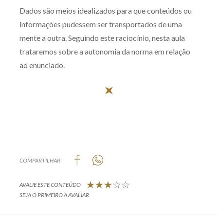
Dados são meios idealizados para que conteúdos ou
Produtos e serviços
informações pudessem ser transportados de uma
Zênite Fácil IA
mente a outra. Seguindo este raciocínio, nesta aula
trataremos sobre a autonomia da norma em relação
Zênite Play
ao enunciado.
Orientação por Escrito
Mentoria Zênite
Capacitação
Zênite Online
Eventos presenciais
COMPARTILHAR
Zênite in Company
AVALIE ESTE CONTEÚDO
Diferenciais
SEJA O PRIMEIRO A AVALIAR