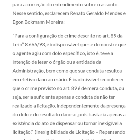
para a correção do entendimento sobre o assunto.
Receba por RSS
Nesse sentido, esclarecem Renato Geraldo Mendes e
Egon Bckmann Moreira:
Av. Sete de Setembro, 4698
“Para a configuração do crime descrito no art. 89 da
Batel
Curitiba
/
PR
CEP
80240-000
Lei nº 8.666/93, é indispensável que se demonstre que
o agente agiu com dolo específico, isto é, teve a
Telefone (41) 2109-8666
intenção de lesar o órgão ou a entidade da
Whatsapp (41) 98881-6616
Administração, bem como que sua conduta resultou
em efetivo dano ao erário. É inadmissível reconhecer
que o crime previsto no art. 89 é de mera conduta, ou
seja, seria suficiente apenas a conduta de não ter
realizado a licitação, independentemente da presença
do dolo e do resultado danoso, pois bastaria apenas a
existência do ato de dispensar ou tornar inexigível a
licitação.” (Inexigibilidade de Licitação – Repensando