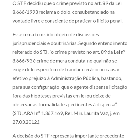
O STF decidiu que o crime previsto no art. 89 da Lei
Produtos e serviços
8.666/1993 reclama o dolo, consubstanciado na
vontade livre e consciente de praticar o ilícito penal.
Zênite Fácil IA
Zênite Play
Esse tema tem sido objeto de discussões
Orientação por Escrito
jurisprudenciais e doutrinárias. Segundo entendimento
reiterado do STJ, “o crime previsto no art. 89 da Lei nº
Mentoria Zênite
8.666/93 é crime de mera conduta, no qual não se
exige dolo específico de fraudar o erário ou causar
Capacitação
efetivo prejuízo à Administração Pública, bastando,
para sua configuração, que o agente dispense licitação
Zênite Online
fora das hipóteses previstas em lei ou deixe de
Eventos presenciais
observar as formalidades pertinentes à dispensa”.
Zênite in Company
(STJ, ARAI nº 1.367.169, Rel. Min. Laurita Vaz, j. em
Diferenciais
27.03.2012.).
A decisão do STF representa importante precedente