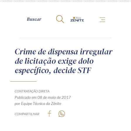
A Zênite
Crime de dispensa irregular
de licitação exige dolo
Como publicar conosco
específico, decide STF
Site da Zênite
Contato
Termos de uso
CONTRATAÇÃO DIRETA
Publicado em 08 de maio de 2017
Política de Privacidade
por Equipe Técnica da Zênite
Guia de Direitos dos Titulares de Dados
COMPARTILHAR
Encarregado (contato)