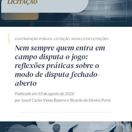
CONTRATAÇÃO PÚBLICA
LICITAÇÃO
NOVA LEI DE LICITAÇÕES
Nem sempre quem entra em
campo disputa o jogo:
reflexões práticas sobre o
modo de disputa fechado-
aberto
Publicado em 03 de agosto de 2026
por
Joacil Carlos Viana Bezerra
e
Ricardo da Silveira Porto