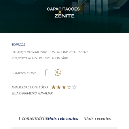
TÓPICOS
BALANÇO PATRIMONIAL
JUNTA COMERCIAL
MP Nº
931/2020
REGISTRO
SPED CONTÁBIL
COMPARTILHAR
AVALIE ESTE CONTEÚDO
SEJA O PRIMEIRO A AVALIAR
1 comentário
Mais relevantes
Mais recentes