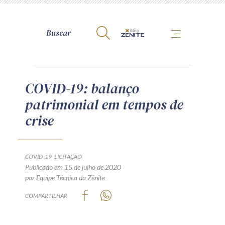
A Zênite
COVID-19: balanço
patrimonial em tempos de
Como publicar conosco
crise
Site da Zênite
Contato
Termos de uso
COVID-19
LICITAÇÃO
Publicado em 15 de julho de 2020
Política de Privacidade
por Equipe Técnica da Zênite
Guia de Direitos dos Titulares de Dados
COMPARTILHAR
Encarregado (contato)