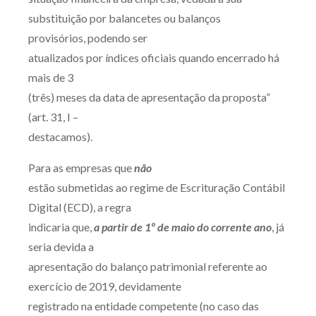
Receba por RSS
substituição por balancetes ou balanços
provisórios, podendo ser
atualizados por índices oficiais quando encerrado há
Av. Sete de Setembro, 4698
mais de 3
Batel
Curitiba
/
PR
CEP
80240-000
(três) meses da data de apresentação da proposta”
(art. 31, I –
Telefone (41) 2109-8666
destacamos).
Whatsapp (41) 98881-6616
Para as empresas que
não
estão submetidas ao regime de Escrituração Contábil
Digital (ECD), a regra
indicaria que,
a partir de 1º de maio do corrente ano
, já
seria devida a
apresentação do balanço patrimonial referente ao
exercício de 2019, devidamente
registrado na entidade competente (no caso das