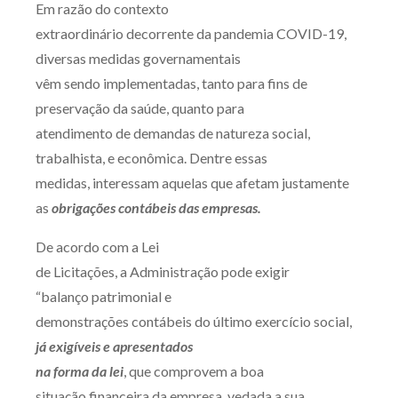
Em razão do contexto
Produtos e serviços
extraordinário decorrente da pandemia COVID-19,
diversas medidas governamentais
Zênite Fácil IA
vêm sendo implementadas, tanto para fins de
Zênite Play
preservação da saúde, quanto para
Orientação por Escrito
atendimento de demandas de natureza social,
Mentoria Zênite
trabalhista, e econômica. Dentre essas
medidas, interessam aquelas que afetam justamente
as
obrigações contábeis das empresas.
Capacitação
De acordo com a Lei
Zênite Online
de Licitações, a Administração pode exigir
Eventos presenciais
“balanço patrimonial e
Zênite in Company
demonstrações contábeis do último exercício social,
Diferenciais
já exigíveis e
apresentados
na forma da lei
, que comprovem a boa
situação financeira da empresa, vedada a sua