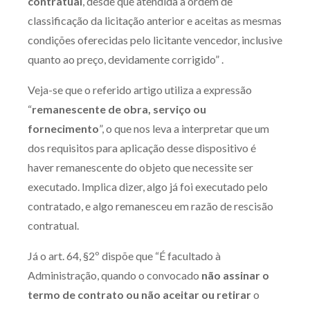
contratual
, desde que atendida a ordem de
Receba por RSS
classificação da licitação anterior e aceitas as mesmas
condições oferecidas pelo licitante vencedor, inclusive
quanto ao preço, devidamente corrigido” .
Av. Sete de Setembro, 4698
Veja-se que o referido artigo utiliza a expressão
Batel
Curitiba
/
PR
CEP
80240-000
“
remanescente de obra, serviço ou
Telefone (41) 2109-8666
fornecimento
”, o que nos leva a interpretar que um
Whatsapp (41) 98881-6616
dos requisitos para aplicação desse dispositivo é
haver remanescente do objeto que necessite ser
executado. Implica dizer, algo já foi executado pelo
contratado, e algo remanesceu em razão de rescisão
contratual.
Já o art. 64, §2º dispõe que “É facultado à
Administração, quando o convocado
não assinar o
termo de contrato ou não aceitar ou retirar
o