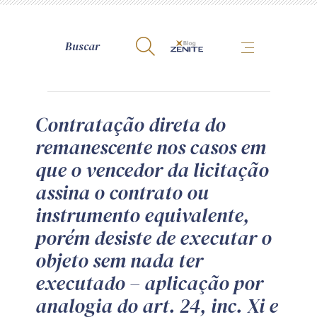
A Zênite
Contratação direta do
remanescente nos casos em
Como publicar conosco
que o vencedor da licitação
Site da Zênite
assina o contrato ou
Contato
instrumento equivalente,
Termos de uso
porém desiste de executar o
Política de Privacidade
objeto sem nada ter
Guia de Direitos dos Titulares de Dados
executado – aplicação por
Encarregado (contato)
analogia do art. 24, inc. Xi e