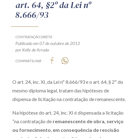
art. 64, §2º da Lei nº
Produtos e serviços
8.666/93
Zênite Fácil IA
Zênite Play
CONTRATAÇÃO DIRETA
Orientação por Escrito
Publicado em 07 de outubro de 2013
por Kelly de Arruda
Mentoria Zênite
COMPARTILHAR
Capacitação
O art. 24, inc. XI, da Lei nº 8.666/93 e o art. 64, § 2º do
mesmo diploma legal, tratam das hipóteses de
Zênite Online
dispensa de licitação na contratação de remanescente.
Eventos presenciais
Zênite in Company
Na hipótese do art. 24, inc. XI é dispensada a licitação
Diferenciais
“na contratação de
remanescente de
obra, serviço
ou fornecimento
,
em consequência de rescisão