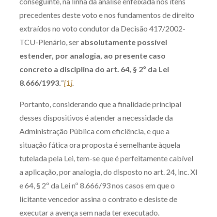
conseguinte, na linha da análise enfeixada nos itens
precedentes deste voto e nos fundamentos de direito
extraídos no voto condutor da Decisão 417/2002-
TCU-Plenário, ser
absolutamente possível
estender, por analogia, ao presente caso
concreto a disciplina do art. 64, § 2º da Lei
8.666/1993.
“
[1]
.
Portanto, considerando que a finalidade principal
desses dispositivos é atender a necessidade da
Administração Pública com eficiência, e que a
situação fática ora proposta é semelhante àquela
tutelada pela Lei, tem-se que é perfeitamente cabível
a aplicação, por analogia, do disposto no art. 24, inc. XI
e 64, § 2º da Lei nº 8.666/93 nos casos em que o
licitante vencedor assina o contrato e desiste de
executar a avença sem nada ter executado.