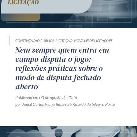
CONTRATAÇÃO PÚBLICA
LICITAÇÃO
NOVA LEI DE LICITAÇÕES
Nem sempre quem entra em
campo disputa o jogo:
reflexões práticas sobre o
modo de disputa fechado-
aberto
Publicado em 03 de agosto de 2026
por
Joacil Carlos Viana Bezerra
e
Ricardo da Silveira Porto