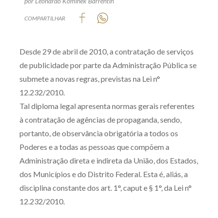
por Leonardo Kominek Barrentin
Produtos e serviços
COMPARTILHAR
Zênite Fácil IA
Desde 29 de abril de 2010, a contratação de serviços
Zênite Play
de publicidade por parte da Administração Pública se
Orientação por Escrito
submete a novas regras, previstas na Lei n°
Mentoria Zênite
12.232/2010.
Tal diploma legal apresenta normas gerais referentes
Capacitação
à contratação de agências de propaganda, sendo,
portanto, de observância obrigatória a todos os
Zênite Online
Poderes e a todas as pessoas que compõem a
Eventos presenciais
Administração direta e indireta da União, dos Estados,
Zênite in Company
dos Municípios e do Distrito Federal. Esta é, aliás, a
disciplina constante dos art. 1°, caput e § 1°, da Lei n°
Diferenciais
12.232/2010.