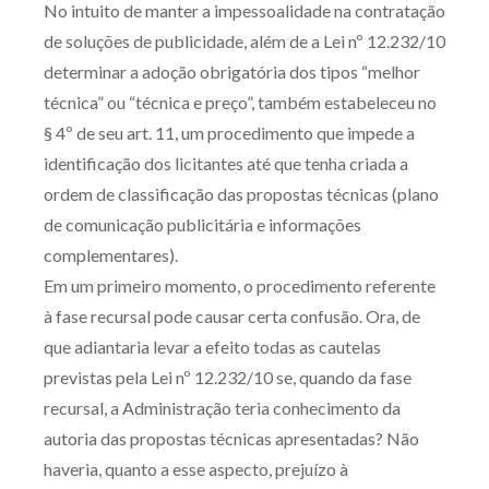
No intuito de manter a impessoalidade na contratação
Receba por RSS
de soluções de publicidade, além de a Lei nº 12.232/10
determinar a adoção obrigatória dos tipos “melhor
técnica” ou “técnica e preço”, também estabeleceu no
Av. Sete de Setembro, 4698
§ 4º de seu art. 11, um procedimento que impede a
Batel
Curitiba
/
PR
CEP
80240-000
identificação dos licitantes até que tenha criada a
Telefone (41) 2109-8666
ordem de classificação das propostas técnicas (plano
Whatsapp (41) 98881-6616
de comunicação publicitária e informações
complementares).
Em um primeiro momento, o procedimento referente
à fase recursal pode causar certa confusão. Ora, de
que adiantaria levar a efeito todas as cautelas
previstas pela Lei nº 12.232/10 se, quando da fase
recursal, a Administração teria conhecimento da
autoria das propostas técnicas apresentadas? Não
haveria, quanto a esse aspecto, prejuízo à