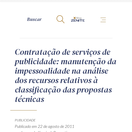
A Zênite
Contratação de serviços de
publicidade: manutenção da
Como publicar conosco
impessoalidade na análise
Site da Zênite
dos recursos relativos à
Contato
classificação das propostas
Termos de uso
técnicas
Política de Privacidade
Guia de Direitos dos Titulares de Dados
Encarregado (contato)
PUBLICIDADE
Publicado em 22 de agosto de 2011