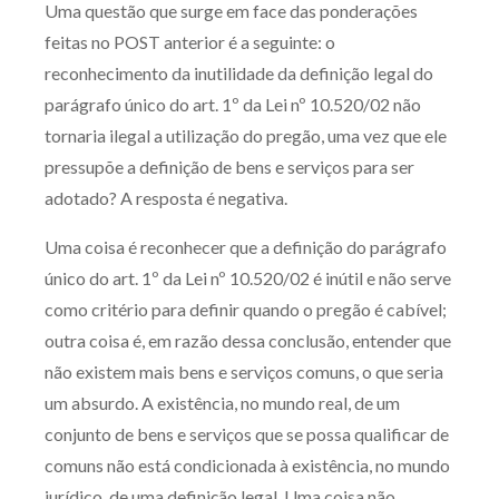
Uma questão que surge em face das ponderações
Produtos e serviços
feitas no POST anterior é a seguinte: o
reconhecimento da inutilidade da definição legal do
Zênite Fácil IA
parágrafo único do art. 1º da Lei nº 10.520/02 não
Zênite Play
tornaria ilegal a utilização do pregão, uma vez que ele
Orientação por Escrito
pressupõe a definição de bens e serviços para ser
Mentoria Zênite
adotado? A resposta é negativa.
Uma coisa é reconhecer que a definição do parágrafo
Capacitação
único do art. 1º da Lei nº 10.520/02 é inútil e não serve
como critério para definir quando o pregão é cabível;
Zênite Online
outra coisa é, em razão dessa conclusão, entender que
Eventos presenciais
não existem mais bens e serviços comuns, o que seria
Zênite in Company
um absurdo. A existência, no mundo real, de um
Diferenciais
conjunto de bens e serviços que se possa qualificar de
comuns não está condicionada à existência, no mundo
jurídico, de uma definição legal. Uma coisa não