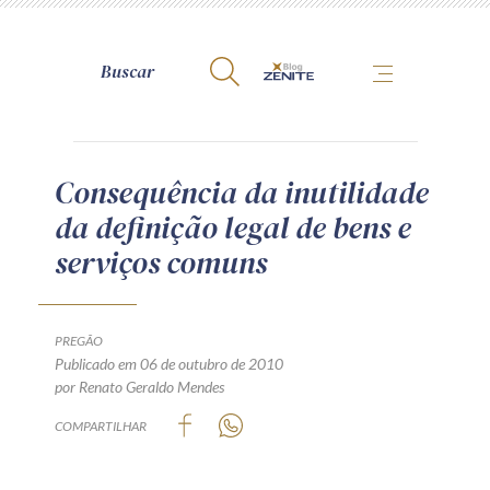
A Zênite
Consequência da inutilidade
da definição legal de bens e
Como publicar conosco
serviços comuns
Site da Zênite
Contato
Termos de uso
PREGÃO
Publicado em 06 de outubro de 2010
Política de Privacidade
por Renato Geraldo Mendes
Guia de Direitos dos Titulares de Dados
COMPARTILHAR
Encarregado (contato)