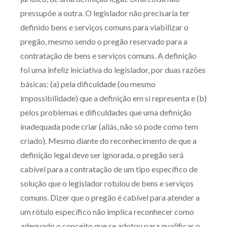
Receba por RSS
pressupõe a outra. O legislador não precisaria ter
definido bens e serviços comuns para viabilizar o
pregão, mesmo sendo o pregão reservado para a
Av. Sete de Setembro, 4698
contratação de bens e serviços comuns. A definição
Batel
Curitiba
/
PR
CEP
80240-000
foi uma infeliz iniciativa do legislador, por duas razões
básicas: (a) pela dificuldade (ou mesmo
Telefone (41) 2109-8666
impossibilidade) que a definição em si representa e (b)
Whatsapp (41) 98881-6616
pelos problemas e dificuldades que uma definição
inadequada pode criar (aliás, não só pode como tem
criado). Mesmo diante do reconhecimento de que a
definição legal deve ser ignorada, o pregão será
cabível para a contratação de um tipo específico de
solução que o legislador rotulou de bens e serviços
comuns. Dizer que o pregão é cabível para atender a
um rótulo específico não implica reconhecer como
adequado o conceito que se adotou para qualificar o