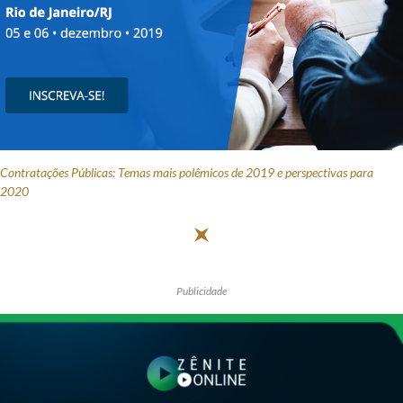
Receba por RSS
Av. Sete de Setembro, 4698
Batel
Curitiba
/
PR
CEP
80240-000
Telefone (41) 2109-8666
Contratações Públicas: Temas mais polêmicos de 2019 e perspectivas para
Whatsapp (41) 98881-6616
2020
Publicidade