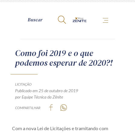
A Zênite
Como foi 2019 e o que
podemos esperar de 2020?!
Como publicar conosco
Site da Zênite
Contato
LICITAÇÃO
Publicado em 25 de outubro de 2019
Termos de uso
por Equipe Técnica da Zênite
Política de Privacidade
COMPARTILHAR
Guia de Direitos dos Titulares de Dados
Encarregado (contato)
Com a nova Lei de Licitações e tramitando com