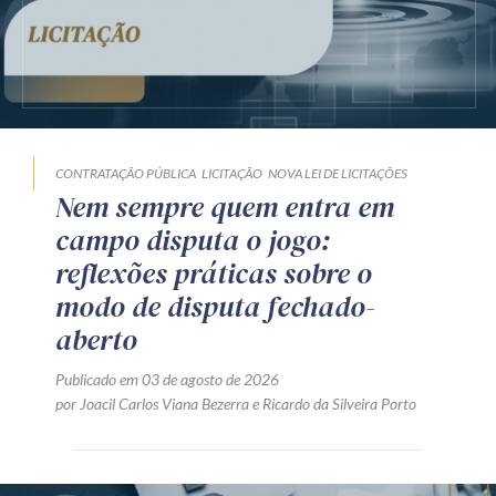
CONTRATAÇÃO PÚBLICA
LICITAÇÃO
NOVA LEI DE LICITAÇÕES
Nem sempre quem entra em
campo disputa o jogo:
reflexões práticas sobre o
modo de disputa fechado-
aberto
Publicado em 03 de agosto de 2026
por
Joacil Carlos Viana Bezerra
e
Ricardo da Silveira Porto