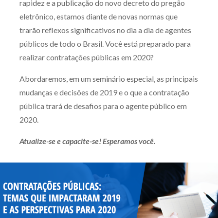
rapidez e a publicação do novo decreto do pregão
Produtos e serviços
eletrônico, estamos diante de novas normas que
trarão reflexos significativos no dia a dia de agentes
Zênite Fácil IA
públicos de todo o Brasil. Você está preparado para
Zênite Play
realizar contratações públicas em 2020?
Orientação por Escrito
Abordaremos, em um seminário especial, as principais
Mentoria Zênite
mudanças e decisões de 2019 e o que a contratação
pública trará de desafios para o agente público em
Capacitação
2020.
Atualize-se e capacite-se! Esperamos você.
Zênite Online
Eventos presenciais
Zênite in Company
Diferenciais