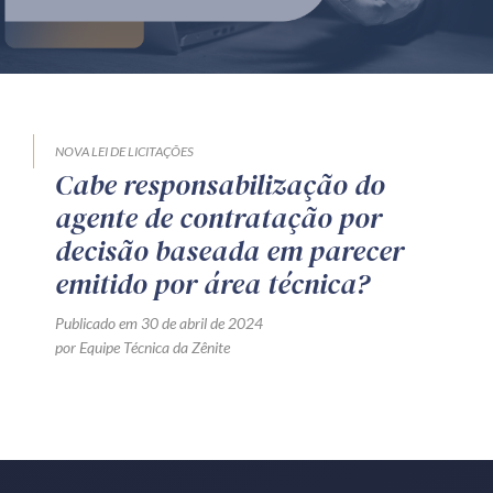
Produtos e serviços
Zênite Fácil IA
Zênite Play
Orientação por Escrito
NOVA LEI DE LICITAÇÕES
Cabe responsabilização do
Mentoria Zênite
agente de contratação por
decisão baseada em parecer
Capacitação
emitido por área técnica?
Publicado em 30 de abril de 2024
Zênite Online
por Equipe Técnica da Zênite
Eventos presenciais
Zênite in Company
Diferenciais