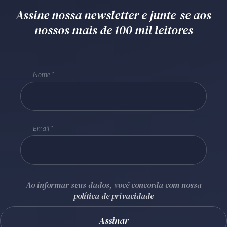
Assine nossa newsletter e junte-se aos
Receba por RSS
nossos mais de 100 mil leitores
Av. Sete de Setembro, 4698
Batel
Curitiba
/
PR
CEP
80240-000
Nome
Telefone (41) 2109-8666
Whatsapp (41) 98881-6616
Email
Ao informar seus dados, você concorda com nossa
política de privacidade