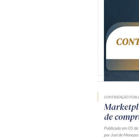
CONTRATAÇÃO PÚBL
Marketpl
de compr
Publicado em 05 de
por Joel de Menezes