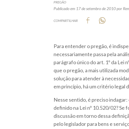
PREGÃO
Publicado em 17 de setembro de 2010
por Re
COMPARTILHAR
Para entender o pregão, é indisp
necessariamente passa pela anális
parágrafo único do art. 1º da Lei n
que o pregão, a mais utilizada mod
solução para atender à necessida
em princípio, há um critério legal 
Nesse sentido, é preciso indagar
definido na Lei nº 10.520/02? Se f
discussão em torno dessa definiç
pelo legislador para bens e serviç