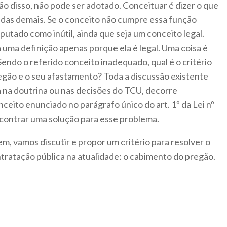
o disso, não pode ser adotado. Conceituar é dizer o que
a das demais. Se o conceito não cumpre essa função
eputado como inútil, ainda que seja um conceito legal.
uma definição apenas porque ela é legal. Uma coisa é
 Sendo o referido conceito inadequado, qual é o critério
gão e o seu afastamento? Toda a discussão existente
a na doutrina ou nas decisões do TCU, decorre
eito enunciado no parágrafo único do art. 1º da Lei nº
ncontrar uma solução para esse problema.
, vamos discutir e propor um critério para resolver o
ntratação pública na atualidade: o cabimento do pregão.