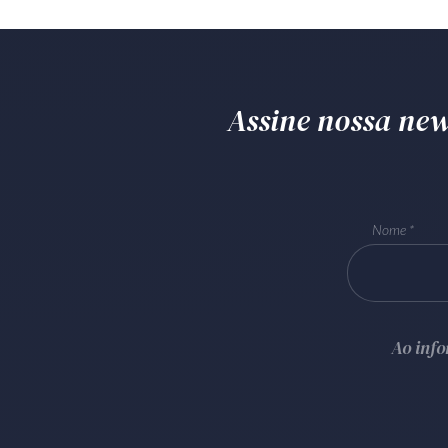
Assine nossa news
Nome
Ao inf