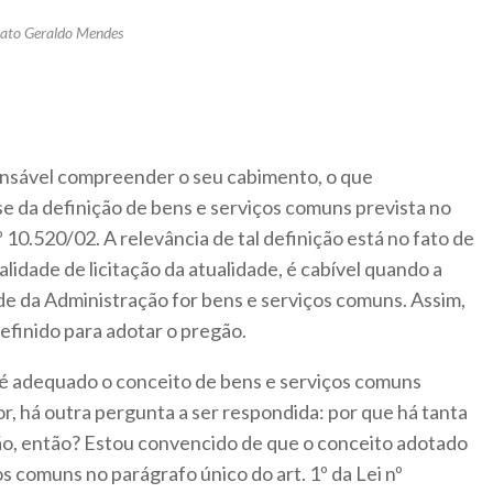
nato Geraldo Mendes
ensável compreender o seu cabimento, o que
e da definição de bens e serviços comuns prevista no
º 10.520/02. A relevância de tal definição está no fato de
alidade de licitação da atualidade, é cabível quando a
de da Administração for bens e serviços comuns. Assim,
definido para adotar o pregão.
: é adequado o conceito de bens e serviços comuns
or, há outra pergunta a ser respondida: por que há tanta
ão, então? Estou convencido de que o conceito adotado
os comuns no parágrafo único do art. 1º da Lei nº