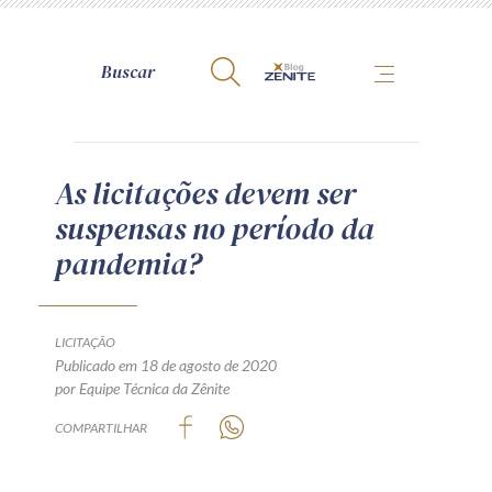
A Zênite
As licitações devem ser
suspensas no período da
Como publicar conosco
pandemia?
Site da Zênite
Contato
Termos de uso
LICITAÇÃO
Publicado em 18 de agosto de 2020
Política de Privacidade
por Equipe Técnica da Zênite
Guia de Direitos dos Titulares de Dados
COMPARTILHAR
Encarregado (contato)