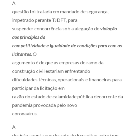
A
Produtos e serviços
questão foi tratada em mandado de segurança,
impetrado perante TJDFT, para
Zênite Fácil IA
suspender concorrência sob a alegação de
violação
Zênite Play
aos princípios da
Orientação por Escrito
competitividade e igualdade de condições para com os
Mentoria Zênite
licitantes
. O
argumento é de que as empresas do ramo da
construção civil estariam enfrentando
Capacitação
dificuldades técnicas, operacionais e financeiras para
participar da licitação em
Zênite Online
razão do estado de calamidade pública decorrente da
Eventos presenciais
pandemia provocada pelo novo
Zênite in Company
coronavírus
.
Diferenciais
A
decisão aponta que decreto do Executivo autorizou,