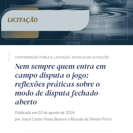
CONTRATAÇÃO PÚBLICA
LICITAÇÃO
NOVA LEI DE LICITAÇÕES
Nem sempre quem entra em
campo disputa o jogo:
reflexões práticas sobre o
modo de disputa fechado-
aberto
Publicado em 03 de agosto de 2026
por
Joacil Carlos Viana Bezerra
e
Ricardo da Silveira Porto