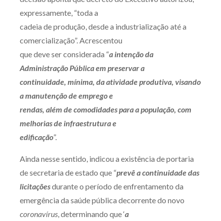
Receba por RSS
expressamente, “toda a
cadeia de produção, desde a industrialização até a
comercialização”. Acrescentou
Av. Sete de Setembro, 4698
que deve ser considerada “
a intenção da
Batel
Curitiba
/
PR
CEP
80240-000
Administração Pública em preservar a
continuidade, mínima, da atividade produtiva, visando
Telefone (41) 2109-8666
a manutenção de emprego e
Whatsapp (41) 98881-6616
rendas, além de comodidades para a população, com
melhorias de infraestrutura e
edificação
”.
Ainda nesse sentido, indicou a existência de portaria
de secretaria de estado que “
prevê a continuidade das
licitações
durante o período de enfrentamento da
emergência da saúde pública decorrente do novo
coronavírus
, determinando que ‘
a