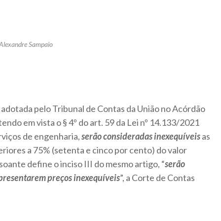
 Alexandre Sampaio
adotada pelo Tribunal de Contas da União no Acórdão
tendo em vista o § 4º do art. 59 da Lei nº 14.133/2021
rviços de engenharia,
serão consideradas inexequíveis
as
eriores a 75% (setenta e cinco por cento) do valor
oante define o inciso III do mesmo artigo, “
serão
apresentarem preços inexequíveis
”, a Corte de Contas