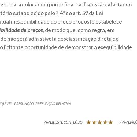
egou para colocar um ponto final na discussão, afastando
tério estabelecido pelo § 4º do art. 59 da Lei
ntual inexequibilidade do preço proposto estabelece
ibilidade de preços
, de modo que, como regra, em
de não será admissível a desclassificação direta de
o licitante oportunidade de demonstrar a exequibilidade
EQUÍVEL
PRESUNÇÃO
PRESUNÇÃO RELATIVA
AVALIE ESTE CONTEÚDO
7 AVALIAÇÕ