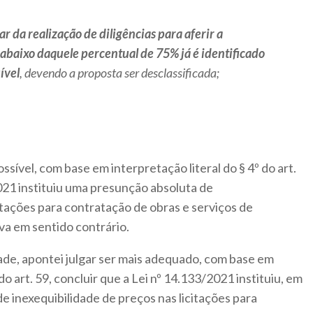
ar da realização de diligências para aferir a
e abaixo daquele percentual de 75% já é identificado
ível
, devendo a proposta ser desclassificada;
ssível, com base em interpretação literal do § 4º do art.
2021 instituiu uma presunção absoluta de
itações para contratação de obras e serviços de
va em sentido contrário.
ade, apontei julgar ser mais adequado, com base em
o art. 59, concluir que a Lei nº 14.133/2021 instituiu, em
e inexequibilidade de preços nas licitações para