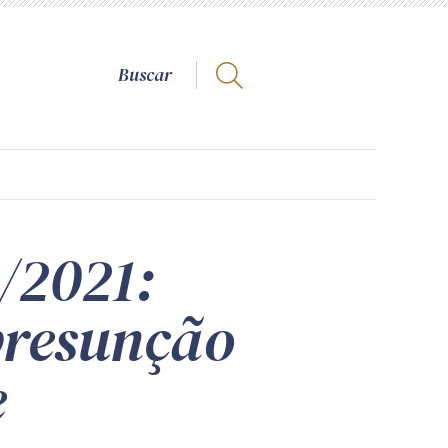
3/2021:
presunção
e