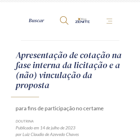
A Zênite
Apresentação de cotação na
fase interna da licitação e a
Como publicar conosco
(não) vinculação da
Site da Zênite
proposta
Contato
Termos de uso
Política de Privacidade
para fins de participação no certame
Guia de Direitos dos Titulares de Dados
DOUTRINA
Encarregado (contato)
Publicado em 14 de julho de 2023
por Luiz Claudio de Azevedo Chaves