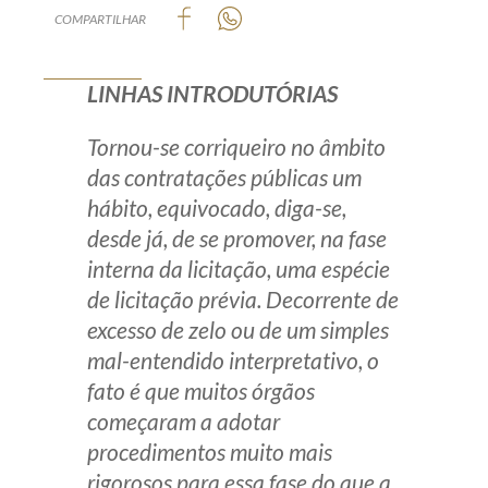
COMPARTILHAR
Produtos e serviços
Zênite Fácil IA
LINHAS INTRODUTÓRIAS
Zênite Play
Tornou-se corriqueiro no âmbito
Orientação por Escrito
das contratações públicas um
Mentoria Zênite
hábito, equivocado, diga-se,
desde já, de se promover, na fase
Capacitação
interna da licitação, uma espécie
de licitação prévia. Decorrente de
Zênite Online
excesso de zelo ou de um simples
Eventos presenciais
mal-entendido interpretativo, o
fato é que muitos órgãos
Zênite in Company
começaram a adotar
Diferenciais
procedimentos muito mais
rigorosos para essa fase do que a