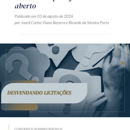
aberto
Publicado em 03 de agosto de 2026
por
Joacil Carlos Viana Bezerra
e
Ricardo da Silveira Porto
CONTRATOS ADMINISTRATIVOS