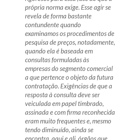
própria norma exige. Esse agir se
Receba por RSS
revela de forma bastante
contundente quando
examinamos os procedimentos de
Av. Sete de Setembro, 4698
pesquisa de preços, notadamente,
Batel
Curitiba
/
PR
CEP
80240-000
quando ela é baseada em
Telefone (41) 2109-8666
consultas formuladas às
Whatsapp (41) 98881-6616
empresas do segmento comercial
a que pertence o objeto da futura
contratação. Exigências de que a
resposta à consulta deve ser
veiculada em papel timbrado,
assinada e com firma reconhecida
eram muito frequentes e, mesmo
tendo diminuído, ainda se
encontra, aqui e ali, órgãos que