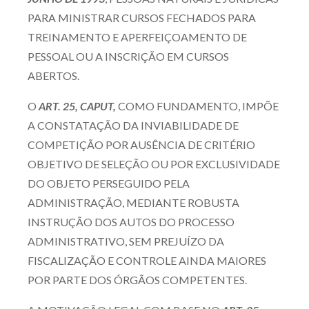
Receba por RSS
PARA MINISTRAR CURSOS FECHADOS PARA
TREINAMENTO E APERFEIÇOAMENTO DE
PESSOAL OU A INSCRIÇÃO EM CURSOS
Av. Sete de Setembro, 4698
ABERTOS.
Batel
Curitiba
/
PR
CEP
80240-000
O
ART. 25,
CAPUT
,
COMO FUNDAMENTO, IMPÕE
Telefone (41) 2109-8666
A CONSTATAÇÃO DA INVIABILIDADE DE
Whatsapp (41) 98881-6616
COMPETIÇÃO POR AUSÊNCIA DE CRITÉRIO
OBJETIVO DE SELEÇÃO OU POR EXCLUSIVIDADE
DO OBJETO PERSEGUIDO PELA
ADMINISTRAÇÃO, MEDIANTE ROBUSTA
INSTRUÇÃO DOS AUTOS DO PROCESSO
ADMINISTRATIVO, SEM PREJUÍZO DA
FISCALIZAÇÃO E CONTROLE AINDA MAIORES
POR PARTE DOS ÓRGÃOS COMPETENTES.