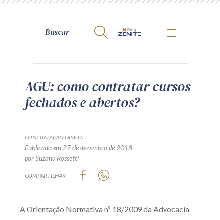
A Zênite
AGU: como contratar cursos
fechados e abertos?
Como publicar conosco
Site da Zênite
Contato
CONTRATAÇÃO DIRETA
Publicado em 27 de dezembro de 2018
Termos de uso
por Suzana Rossetti
Política de Privacidade
COMPARTILHAR
Guia de Direitos dos Titulares de Dados
Encarregado (contato)
A Orientação Normativa nº 18/2009 da Advocacia