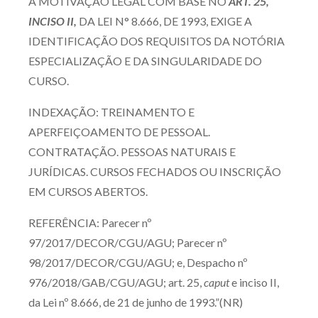
A MOTIVAÇÃO LEGAL COM BASE NO
ART. 25,
INCISO II,
DA LEI N° 8.666, DE 1993, EXIGE A
IDENTIFICAÇÃO DOS REQUISITOS DA NOTÓRIA
ESPECIALIZAÇÃO E DA SINGULARIDADE DO
CURSO.
INDEXAÇÃO: TREINAMENTO E
APERFEIÇOAMENTO DE PESSOAL.
CONTRATAÇÃO. PESSOAS NATURAIS E
JURÍDICAS. CURSOS FECHADOS OU INSCRIÇÃO
EM CURSOS ABERTOS.
REFERÊNCIA: Parecer nº
97/2017/DECOR/CGU/AGU; Parecer nº
98/2017/DECOR/CGU/AGU; e, Despacho nº
976/2018/GAB/CGU/AGU; art. 25,
caput
e inciso II,
da Lei nº 8.666, de 21 de junho de 1993.”(NR)