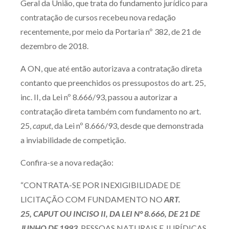
Geral da União, que trata do fundamento jurídico para
Produtos e serviços
contratação de cursos recebeu nova redação
recentemente, por meio da Portaria nº 382, de 21 de
Zênite Fácil IA
dezembro de 2018.
Zênite Play
A ON, que até então autorizava a contratação direta
Orientação por Escrito
contanto que preenchidos os pressupostos do art. 25,
Mentoria Zênite
inc. II, da Lei nº 8.666/93, passou a autorizar a
contratação direta também com fundamento no art.
Capacitação
25,
caput
, da Lei nº 8.666/93, desde que demonstrada
a inviabilidade de competição.
Zênite Online
Confira-se a nova redação:
Eventos presenciais
Zênite in Company
“CONTRATA-SE POR INEXIGIBILIDADE DE
Diferenciais
LICITAÇÃO COM FUNDAMENTO NO
ART.
25,
CAPUT
OU INCISO II, DA LEI N° 8.666, DE 21 DE
JUNHO DE 1993
, PESSOAS NATURAIS E JURÍDICAS