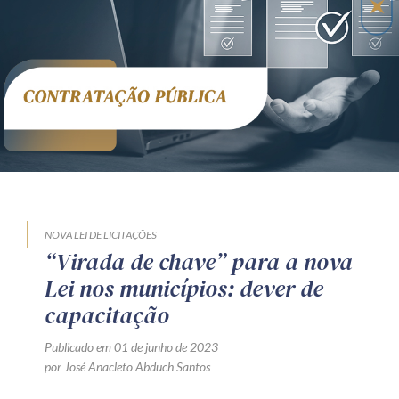
Receba por RSS
Av. Sete de Setembro, 4698
Batel
Curitiba
/
PR
CEP
80240-000
Telefone (41) 2109-8666
Whatsapp (41) 98881-6616
NOVA LEI DE LICITAÇÕES
“Virada de chave” para a nova
Lei nos municípios: dever de
capacitação
Publicado em 01 de junho de 2023
por José Anacleto Abduch Santos