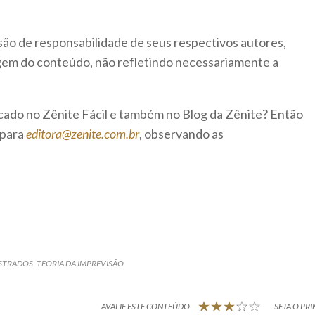
são de responsabilidade de seus respectivos autores,
rigem do conteúdo, não refletindo necessariamente a
icado no Zênite Fácil e também no Blog da Zênite? Então
 para
editora@zenite.com.br
, observando as
ISTRADOS
TEORIA DA IMPREVISÃO
AVALIE ESTE CONTEÚDO
SEJA O PRI