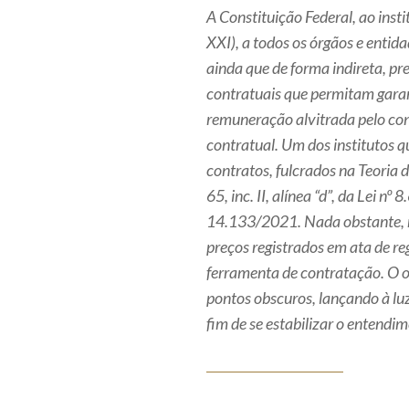
A Constituição Federal, ao instit
XXI), a todos os órgãos e entid
ainda que de forma indireta, pr
contratuais que permitam garant
remuneração alvitrada pelo con
contratual. Um dos institutos 
contratos, fulcrados na Teoria 
65, inc. II, alínea “d”, da Lei nº 
14.133/2021. Nada obstante, m
preços registrados em ata de reg
ferramenta de contratação. O o
pontos obscuros, lançando à luz
fim de se estabilizar o entendi