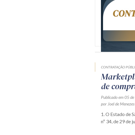
CONTRATAÇÃO PÚBL
Marketpl
de compr
Publicado em 05 de
por Joel de Menezes
1. O Estado de 
nº 34, de 29 de j