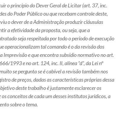
uir o princípio do Dever Geral de Licitar (art. 37, inc.
ades do Poder Público ou que recebam controle deste,
eviu o dever de a Administração produzir cláusulas
ir a efetividade da proposta, ou seja, que a
tratado seja respeitada por todo o período de execução
que operacionalizam tal comando é o da revisão dos
da Imprevisão e que encontra subsídio normativo no art.
8.666/1993 e no art. 124, inc. II, alínea “d”, da Lei nº
uito se pergunta se é cabível a revisão também nos
istro de preços, dadas as características próprias dessa
bjetivo deste trabalho é justamente esclarecer os
 os conceitos de cada um desses institutos jurídicos, a
mento sobre o tema.