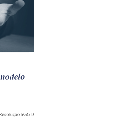
 modelo
a Resolução SGGD