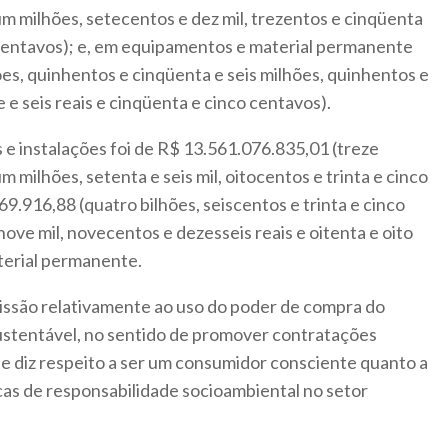
um milhões, setecentos e dez mil, trezentos e cinqüenta
 centavos); e, em equipamentos e material permanente
es, quinhentos e cinqüenta e seis milhões, quinhentos e
e e seis reais e cinqüenta e cinco centavos).
e instalações foi de R$ 13.561.076.835,01 (treze
m milhões, setenta e seis mil, oitocentos e trinta e cinco
69.916,88 (quatro bilhões, seiscentos e trinta e cinco
ove mil, novecentos e dezesseis reais e oitenta e oito
erial permanente.
issão relativamente ao uso do poder de compra do
ustentável, no sentido de promover contratações
ue diz respeito a ser um consumidor consciente quanto a
cas de responsabilidade socioambiental no setor