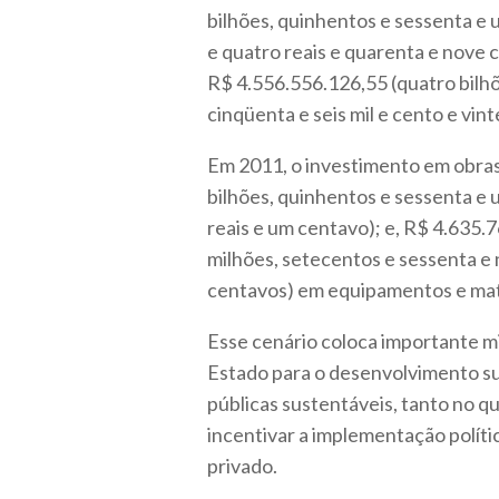
bilhões, quinhentos e sessenta e 
e quatro reais e quarenta e nove
R$ 4.556.556.126,55 (quatro bilhõ
cinqüenta e seis mil e cento e vint
Em 2011, o investimento em obras 
bilhões, quinhentos e sessenta e u
reais e um centavo); e, R$ 4.635.7
milhões, setecentos e sessenta e n
centavos) em equipamentos e mat
Esse cenário coloca importante m
Estado para o desenvolvimento s
públicas sustentáveis, tanto no q
incentivar a implementação políti
privado.