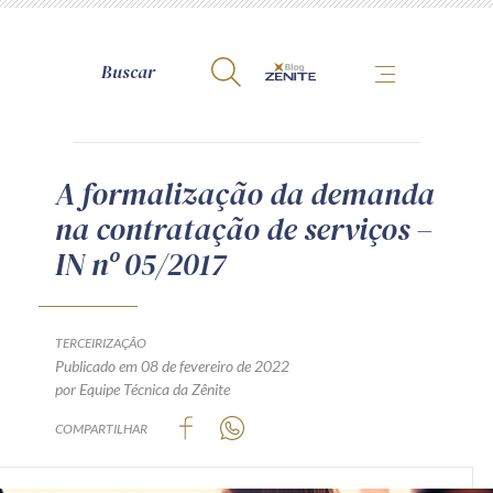
A Zênite
A formalização da demanda
na contratação de serviços –
Como publicar conosco
IN nº 05/2017
Site da Zênite
Contato
Termos de uso
TERCEIRIZAÇÃO
Publicado em 08 de fevereiro de 2022
Política de Privacidade
por Equipe Técnica da Zênite
Guia de Direitos dos Titulares de Dados
COMPARTILHAR
Encarregado (contato)