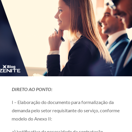
Produtos e serviços
Zênite Fácil IA
Zênite Play
Orientação por Escrito
Mentoria Zênite
Capacitação
Zênite Online
DIRETO AO PONTO:
Eventos presenciais
I – Elaboração do documento para formalização da
Zênite in Company
demanda pelo setor requisitante do serviço, conforme
Diferenciais
modelo do Anexo II:
a) justificativa da necessidade da contratação