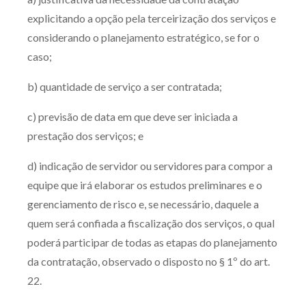
Receba por RSS
explicitando a opção pela terceirização dos serviços e
considerando o planejamento estratégico, se for o
caso;
Av. Sete de Setembro, 4698
b) quantidade de serviço a ser contratada;
Batel
Curitiba
/
PR
CEP
80240-000
c) previsão de data em que deve ser iniciada a
Telefone (41) 2109-8666
prestação dos serviços; e
Whatsapp (41) 98881-6616
d) indicação de servidor ou servidores para compor a
equipe que irá elaborar os estudos preliminares e o
gerenciamento de risco e, se necessário, daquele a
quem será confiada a fiscalização dos serviços, o qual
poderá participar de todas as etapas do planejamento
da contratação, observado o disposto no § 1º do art.
22.