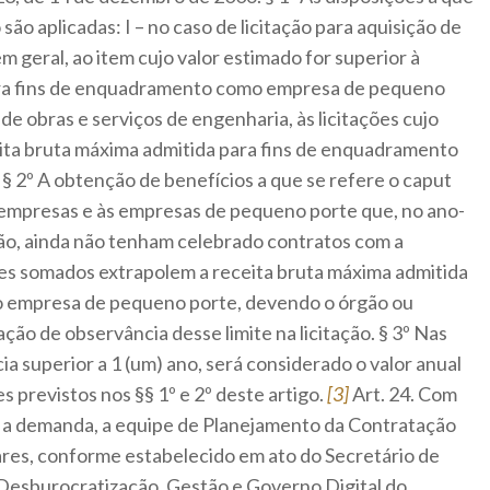
são aplicadas: I – no caso de licitação para aquisição de
 geral, ao item cujo valor estimado for superior à
ara fins de enquadramento como empresa de pequeno
 de obras e serviços de engenharia, às licitações cujo
eita bruta máxima admitida para fins de enquadramento
 2º A obtenção de benefícios a que se refere o caput
roempresas e às empresas de pequeno porte que, no ano-
ação, ainda não tenham celebrado contratos com a
res somados extrapolem a receita bruta máxima admitida
 empresa de pequeno porte, devendo o órgão ou
ação de observância desse limite na licitação. § 3º Nas
a superior a 1 (um) ano, será considerado o valor anual
s previstos nos §§ 1º e 2º deste artigo.
[3]
Art. 24. Com
 a demanda, a equipe de Planejamento da Contratação
ares, conforme estabelecido em ato do Secretário de
 Desburocratização, Gestão e Governo Digital do