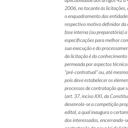
aplicabilidade dos artigos 42 
2006, no tocante às licitações,
o enquadramento das entidades
respectivo motivo definidor da 
fase interna (ou preparatória) a
especificações para melhor com
sua execução e do processament
da licitação é do conhecimento 
permeada por aspectos técnicos
“pré-contratual” ou, até mesmo
pois deve estabelecer os elemen
processos de contratação que se
(art. 37, inciso XXI, da Constit
desenrola-se a competição propr
edital, a qual inaugura o certa
dos interessados, encerrando-s