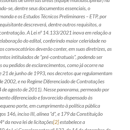
issionais de diversas áreas (equipe multidisciplinar) na
ndo-se, dentre seus documentos essenciais, o
manda e os Estudos Técnicos Preliminares – ETP, por
equisitante descreverá, dentre outros requisitos, a
a contratação. A Lei nº 14.133/2021 inova em relação a
laboração do edital, conferindo maior celeridade no
os convocatórios deverão conter, em suas diretrizes, as
ntos intitulados de “pré-contratuais”, podendo ser
s ou pedidos de esclarecimentos, como já ocorre na
, de 21 de junho de 1993, nos decretos que regulamentam
o de 2002, e no Regime Diferenciado de Contratações
04 de agosto de 2011). Nesse panorama, permeado por
mento diferenciado e favorecido dispensado às
equeno porte, em cumprimento à política pública
os 146, inciso III, alínea “d”, e 179 da Constituição
4º da nova lei de licitações
[2]
estabelece a