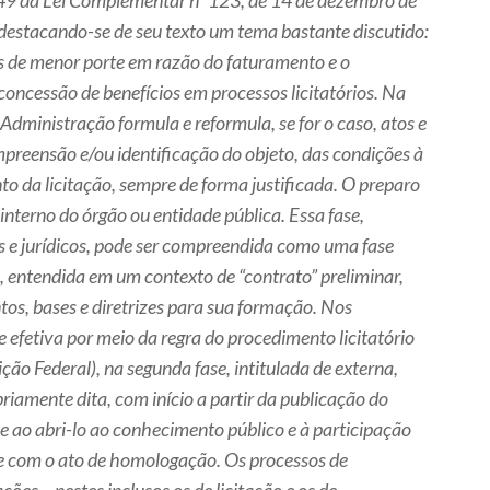
a 49 da Lei Complementar nº 123, de 14 de dezembro de
 destacando-se de seu texto um tema bastante discutido:
 de menor porte em razão do faturamento e o
concessão de benefícios em processos licitatórios. Na
 Administração formula e reformula, se for o caso, atos e
preensão e/ou identificação do objeto, das condições à
o da licitação, sempre de forma justificada. O preparo
interno do órgão ou entidade pública. Essa fase,
 e jurídicos, pode ser compreendida como uma fase
, entendida em um contexto de “contrato” preliminar,
tos, bases e diretrizes para sua formação. Nos
 efetiva por meio da regra do procedimento licitatório
uição Federal), na segunda fase, intitulada de externa,
iamente dita, com início a partir da publicação do
me ao abri-lo ao conhecimento público e à participação
e com o ato de homologação. Os processos de