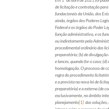
Em 1º de abril de 2021 foi publ
de licitação e contratação para
fundacionais da União, dos Esta
ainda, órgãos dos Poderes Legisl
Federal e os órgãos do Poder L
função administrativa, e os fun
ou indiretamente pela Administ
procedimental ordinário das lic
preparatória; (b) de divulgação 
e lances, quando for o caso; (d) d
homologação. O processo de co
regra do procedimento licitatóri
e a prevista na nova lei de licit
preparatória) e a externa (de c
exclusivamente, no âmbito inte
planejamento
[1]
das soluções, 