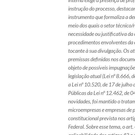
interna exige a presença de prof
instrução do processo, destaca
instrumento que formaliza a de
meio dos quais o setor técnico/r
necessidade ou justificativa d
procedimentos envolventes da e
tocante à sua divulgação. Os at
premissas definidas nos docume
objeto de possíveis impugnaçõe
legislação atual (Lei nº 8.666
a Lei nº 10.520, de 17 de julh
Públicas da Lei nº 12.462, de 
novidades, foi mantido o trata
microempresas e empresas de p
constitucional prevista nos artig
Federal. Sobre esse tema, o art. 