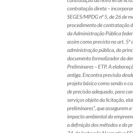
contratação da nova lei de licita
contratação direta – incorpora
SEGES/MPDG nº 5, de 26 de maio
procedimento de contratação de
da Administração Pública federa
assim como previsto no art. 5º 
administração pública, do princ
documento formalizador da dem
Preliminares – ETP. A elaboraçã
antiga. Encontra previsão desde 
projeto básico como sendo o con
de precisão adequado, para car
serviços objeto da licitação, e
preliminares”, que assegurem a
impacto ambiental do empreendi
a definição dos métodos e do pr