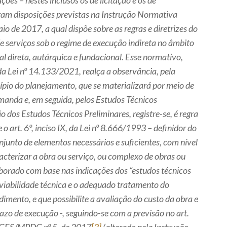
ções – nestes inclusos os de licitação e os de
ram disposições previstas na Instrução Normativa
 de 2017, a qual dispõe sobre as regras e diretrizes do
 serviços sob o regime de execução indireta no âmbito
l direta, autárquica e fundacional. Esse normativo,
da Lei nº 14.133/2021, realça a observância, pela
ípio do planejamento, que se materializará por meio de
anda e, em seguida, pelos Estudos Técnicos
o dos Estudos Técnicos Preliminares, registre-se, é regra
o art. 6º, inciso IX, da Lei nº 8.666/1993 – definidor do
junto de elementos necessários e suficientes, com nível
acterizar a obra ou serviço, ou complexo de obras ou
laborado com base nas indicações dos “estudos técnicos
 viabilidade técnica e o adequado tratamento do
mento, e que possibilite a avaliação do custo da obra e
azo de execução -, seguindo-se com a previsão no art.