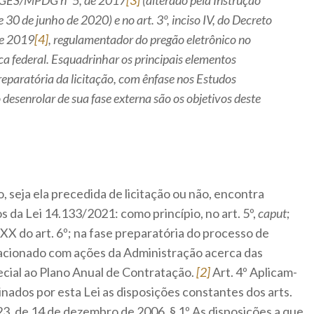
EGES/MPDG nº 5, de 2017
[3]
(alterado pela Instrução
0 de junho de 2020) e no art. 3º, inciso IV, do Decreto
de 2019
[4]
, regulamentador do pregão eletrônico no
a federal. Esquadrinhar os principais elementos
preparatória da licitação, com ênfase nos Estudos
 desenrolar de sua fase externa são os objetivos deste
 seja ela precedida de licitação ou não, encontra
s da Lei 14.133/2021: como princípio, no art. 5º,
caput
;
XX do art. 6º; na fase preparatória do processo de
lacionado com ações da Administração acerca das
ecial ao Plano Anual de Contratação.
[2]
Art. 4º Aplicam-
linados por esta Lei as disposições constantes dos arts.
3, de 14 de dezembro de 2006. § 1º As disposições a que