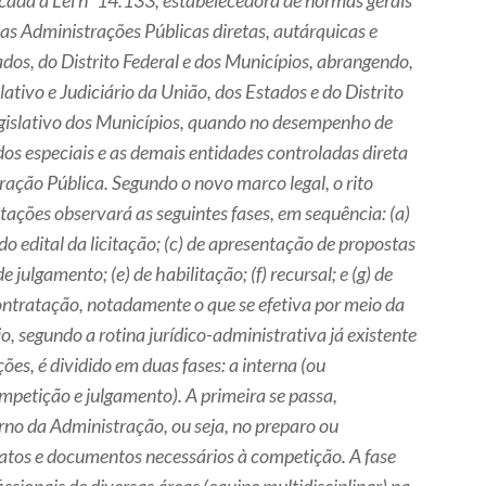
icada a Lei nº 14.133, estabelecedora de normas gerais
 as Administrações Públicas diretas, autárquicas e
dos, do Distrito Federal e dos Municípios, abrangendo,
ativo e Judiciário da União, dos Estados e do Distrito
egislativo dos Municípios, quando no desempenho de
dos especiais e as demais entidades controladas direta
ração Pública. Segundo o novo marco legal, o rito
itações observará as seguintes fases, em sequência: (a)
do edital da licitação; (c) de apresentação de propostas
e julgamento; (e) de habilitação; (f) recursal; e (g) de
ntratação, notadamente o que se efetiva por meio da
o, segundo a rotina jurídico-administrativa já existente
ações, é dividido em duas fases: a interna (ou
ompetição e julgamento). A primeira se passa,
rno da Administração, ou seja, no preparo ou
atos e documentos necessários à competição. A fase