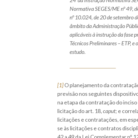
24 da Instrução Normativa S
Normativa SEGES/ME nº 49, de 3
nº 10.024, de 20 de setembro 
âmbito da Administração Públic
aplicáveis à instrução da fase 
Técnicos Preliminares – ETP, e o
estudo.
[1]
O planejamento da contratação,
previsão nos seguintes dispositivo
na etapa da contratação do inciso 
licitação do art. 18,
caput
; e corre
licitações e contratações, em esp
se às licitações e contratos discip
42 a 49 da Lei Complementar nº 12