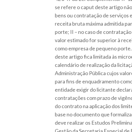
se refere o caput deste artigo não 
bens ou contratação de serviços em
receita bruta máxima admitida p
porte; II – no caso de contratação
valor estimado for superior à rec
como empresa de pequeno porte. §
deste artigo fica limitada às mic
calendário de realização da licit
Administração Pública cujos valo
para fins de enquadramento como
entidade exigir do licitante declar
contratações com prazo de vigênci
do contrato na aplicação dos limite
base no documento que formaliza
deve realizar os Estudos Prelimin
Gestão da Secretaria Especial de