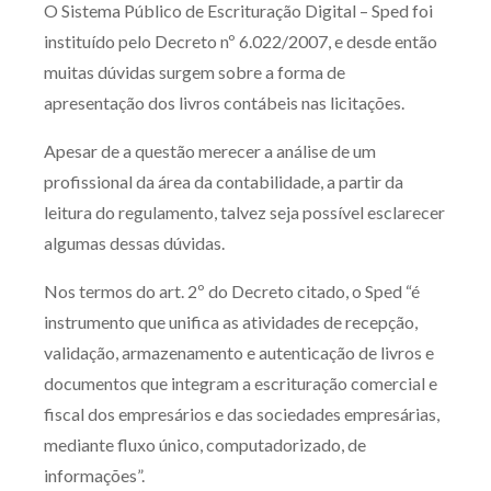
O Sistema Público de Escrituração Digital – Sped foi
Produtos e serviços
instituído pelo Decreto nº 6.022/2007, e desde então
muitas dúvidas surgem sobre a forma de
Zênite Fácil IA
apresentação dos livros contábeis nas licitações.
Zênite Play
Orientação por Escrito
Apesar de a questão merecer a análise de um
profissional da área da contabilidade, a partir da
Mentoria Zênite
leitura do regulamento, talvez seja possível esclarecer
algumas dessas dúvidas.
Capacitação
Nos termos do art. 2º do Decreto citado, o Sped “é
instrumento que unifica as atividades de recepção,
Zênite Online
validação, armazenamento e autenticação de livros e
Eventos presenciais
documentos que integram a escrituração comercial e
Zênite in Company
fiscal dos empresários e das sociedades empresárias,
Diferenciais
mediante fluxo único, computadorizado, de
informações”.