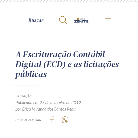
A Zênite
A Escrituração Contábil
Digital (ECD) e as licitações
Como publicar conosco
públicas
Site da Zênite
Contato
Termos de uso
LICITAÇÃO
Publicado em 27 de fevereiro de 2012
Política de Privacidade
por Erica Miranda dos Santos Requi
Guia de Direitos dos Titulares de Dados
COMPARTILHAR
Encarregado (contato)