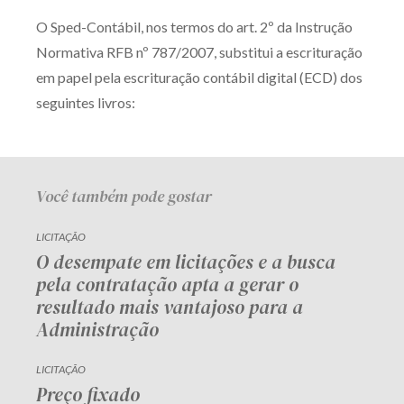
Receba por RSS
O Sped-Contábil, nos termos do art. 2º da Instrução
Normativa RFB nº 787/2007, substitui a escrituração
em papel pela escrituração contábil digital (ECD) dos
Av. Sete de Setembro, 4698
seguintes livros:
Batel
Curitiba
/
PR
CEP
80240-000
Telefone (41) 2109-8666
Whatsapp (41) 98881-6616
Você também pode gostar
LICITAÇÃO
O desempate em licitações e a busca
pela contratação apta a gerar o
resultado mais vantajoso para a
Administração
LICITAÇÃO
Preço fixado