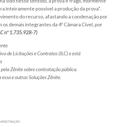
 sido nesse sentido, a prova é frágil, mormente
a inteiramente possível a produção da prova”.
ovimento do recurso, afastando a condenação por
 os demais integrantes da 4ª Câmara Cível, por
AC nº 1.735.928-7)
ente
vo de Licitações e Contratos (ILC) e está
a
pela Zênite sobre contratação pública.
 essa e outras Soluções Zênite.
MINISTRAÇÃO