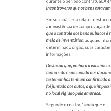
durante o período contratual.
A e
incontroverso que os bens estavam n
Em sua análise, o relator destacou
a inexistência de comprovação de
que o controle dos bens públicos é 
meio de inventários
, os quais inf
determinado órgão, suas caracterís
informações.
Destacou que, embora a existência 
tenha sido mencionada nos docume
testemunhas tenham confirmado a e
foi juntado aos autos, o que impos
no local vigiado pela empresa
.
Segundo o relator, “ainda que o