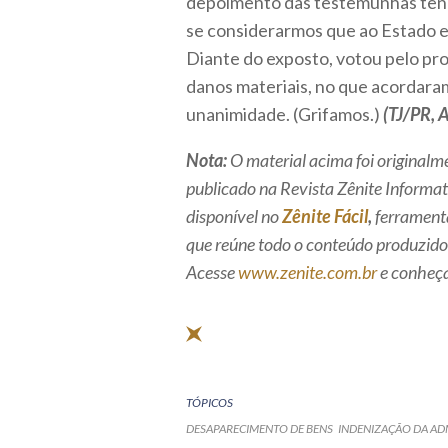
depoimento das testemunhas tenha
se considerarmos que ao Estado er
Diante do exposto, votou pelo pr
danos materiais, no que acordaram
unanimidade. (Grifamos.)
(TJ/PR, 
Nota:
O material acima foi originalm
publicado na Revista Zênite Informati
disponível no
Zênite Fácil
,
ferrament
que reúne todo o conteúdo produzido 
Acesse
www.zenite.com.br
e conheça
TÓPICOS
DESAPARECIMENTO DE BENS
INDENIZAÇÃO DA AD