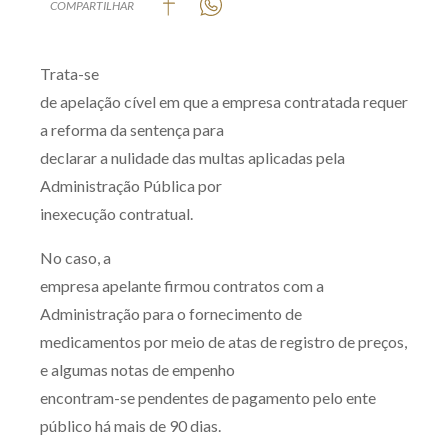
COMPARTILHAR
Produtos e serviços
Trata-se
Zênite Fácil IA
de apelação cível em que a empresa contratada requer
Zênite Play
a reforma da sentença para
Orientação por Escrito
declarar a nulidade das multas aplicadas pela
Mentoria Zênite
Administração Pública por
inexecução contratual.
Capacitação
No caso, a
empresa apelante firmou contratos com a
Zênite Online
Administração para o fornecimento de
Eventos presenciais
medicamentos por meio de atas de registro de preços,
Zênite in Company
e algumas notas de empenho
Diferenciais
encontram-se pendentes de pagamento pelo ente
público há mais de 90 dias.