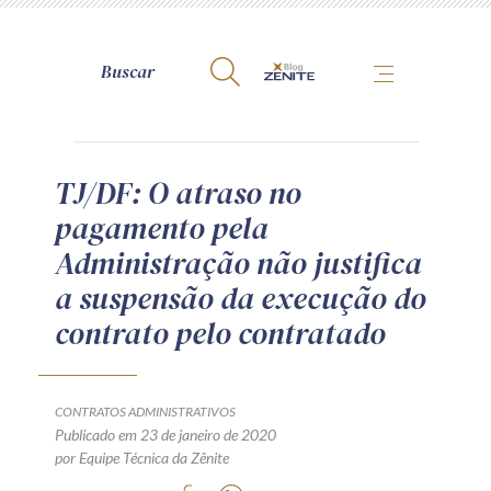
A Zênite
TJ/DF: O atraso no
pagamento pela
Como publicar conosco
Administração não justifica
Site da Zênite
a suspensão da execução do
Contato
contrato pelo contratado
Termos de uso
Política de Privacidade
Guia de Direitos dos Titulares de Dados
CONTRATOS ADMINISTRATIVOS
Encarregado (contato)
Publicado em 23 de janeiro de 2020
por Equipe Técnica da Zênite