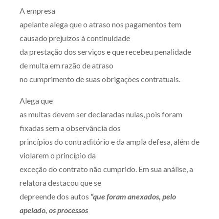
A empresa
Receba por RSS
apelante alega que o atraso nos pagamentos tem
causado prejuízos à continuidade
da prestação dos serviços e que recebeu penalidade
Av. Sete de Setembro, 4698
de multa em razão de atraso
Batel
Curitiba
/
PR
CEP
80240-000
no cumprimento de suas obrigações contratuais.
Telefone (41) 2109-8666
Whatsapp (41) 98881-6616
Alega que
as multas devem ser declaradas nulas, pois foram
fixadas sem a observância dos
princípios do contraditório e da ampla defesa, além de
violarem o princípio da
exceção do contrato não cumprido. Em sua análise, a
relatora destacou que se
depreende dos autos
“que foram anexados, pelo
apelado, os processos