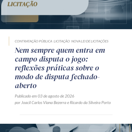
CONTRATAÇÃO PÚBLICA
LICITAÇÃO
NOVA LEI DE LICITAÇÕES
Nem sempre quem entra em
campo disputa o jogo:
reflexões práticas sobre o
modo de disputa fechado-
aberto
Publicado em 03 de agosto de 2026
por
Joacil Carlos Viana Bezerra
e
Ricardo da Silveira Porto