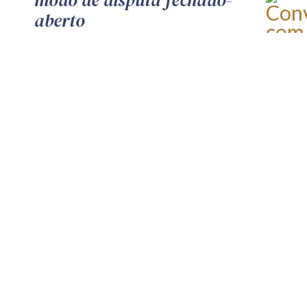
modo de disputa fechado-
aberto
Publicado em 03 de agosto de 2026
por
Joacil Carlos Viana Bezerra
e
Ricardo da Silveira Porto