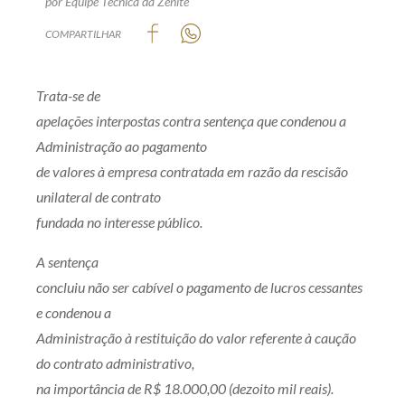
por Equipe Técnica da Zênite
Produtos e serviços
COMPARTILHAR
Zênite Fácil IA
Trata-se de
Zênite Play
apelações interpostas contra sentença que condenou a
Orientação por Escrito
Administração ao pagamento
Mentoria Zênite
de valores à empresa contratada em razão da rescisão
unilateral de contrato
Capacitação
fundada no interesse público.
A sentença
Zênite Online
concluiu não ser cabível o pagamento de lucros cessantes
Eventos presenciais
e condenou a
Zênite in Company
Administração à restituição do valor referente à caução
Diferenciais
do contrato administrativo,
na importância de R$ 18.000,00 (dezoito mil reais).