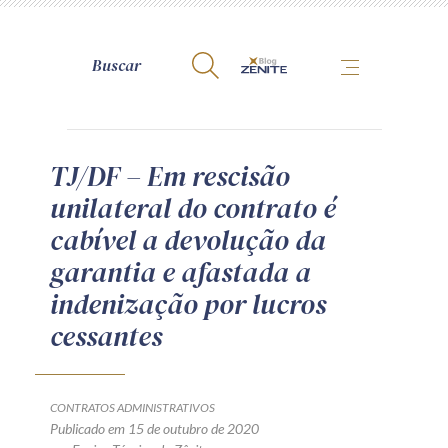
A Zênite
TJ/DF – Em rescisão
unilateral do contrato é
Como publicar conosco
cabível a devolução da
Site da Zênite
garantia e afastada a
Contato
indenização por lucros
Termos de uso
cessantes
Política de Privacidade
Guia de Direitos dos Titulares de Dados
Encarregado (contato)
CONTRATOS ADMINISTRATIVOS
Publicado em 15 de outubro de 2020