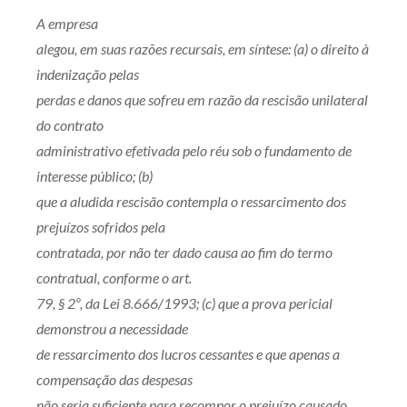
Receba por RSS
A empresa
alegou, em suas razões recursais, em síntese: (a) o direito à
indenização pelas
Av. Sete de Setembro, 4698
perdas e danos que sofreu em razão da rescisão unilateral
Batel
Curitiba
/
PR
CEP
80240-000
do contrato
administrativo efetivada pelo réu sob o fundamento de
Telefone (41) 2109-8666
interesse público; (b)
Whatsapp (41) 98881-6616
que a aludida rescisão contempla o ressarcimento dos
prejuízos sofridos pela
contratada, por não ter dado causa ao fim do termo
contratual, conforme o art.
79, § 2º, da Lei 8.666/1993; (c) que a prova pericial
demonstrou a necessidade
de ressarcimento dos lucros cessantes e que apenas a
compensação das despesas
não seria suficiente para recompor o prejuízo causado