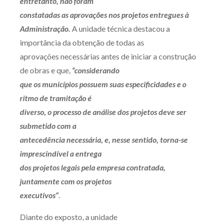
entretanto, não foram
Receba por RSS
constatadas as aprovações nos projetos entregues à
Administração.
A unidade técnica destacou a
importância da obtenção de todas as
Av. Sete de Setembro, 4698
aprovações necessárias antes de iniciar a construção
Batel
Curitiba
/
PR
CEP
80240-000
de obras e que,
“considerando
que os municípios possuem suas especificidades e o
Telefone (41) 2109-8666
ritmo de tramitação é
Whatsapp (41) 98881-6616
diverso, o processo de análise dos projetos deve ser
submetido com a
antecedência necessária, e, nesse sentido, torna-se
imprescindível a entrega
dos projetos legais pela empresa contratada,
juntamente com os projetos
executivos”
.
Diante do exposto, a unidade