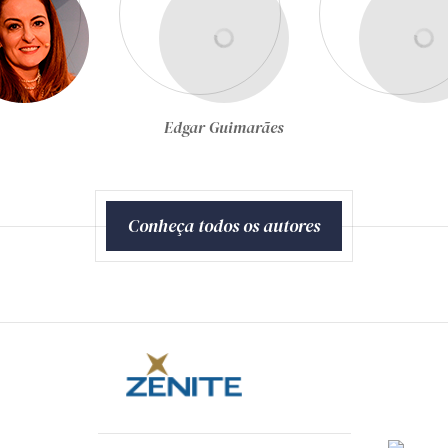
Egon Bockmann Moreira
Conheça todos os autores