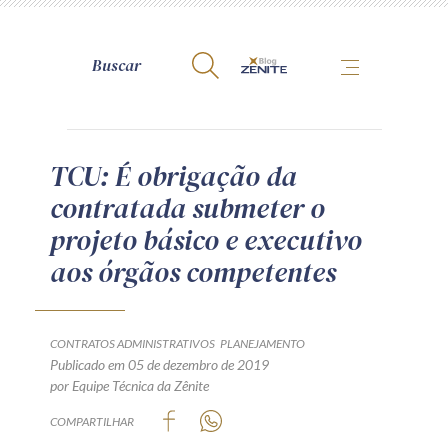
A Zênite
TCU: É obrigação da
contratada submeter o
Como publicar conosco
projeto básico e executivo
Site da Zênite
aos órgãos competentes
Contato
Termos de uso
Política de Privacidade
CONTRATOS ADMINISTRATIVOS
PLANEJAMENTO
Guia de Direitos dos Titulares de Dados
Publicado em 05 de dezembro de 2019
por Equipe Técnica da Zênite
Encarregado (contato)
COMPARTILHAR