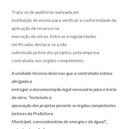
Produtos e serviços
Trata-se de auditoria realizada em
instituição de ensino para verificar a conformidade da
Zênite Fácil IA
aplicação de recursos na
Zênite Play
execução de obras. Entre as irregularidades
Orientação por Escrito
verificadas destaca-se a não
Mentoria Zênite
submissão prévia dos projetos, pela empresa
contratada, aos órgãos competentes.
Capacitação
A unidade técnica observou que a contratada estava
obrigada a
Zênite Online
entregar a documentação legal necessária para o início
Eventos presenciais
da obra, “incluindo a
Zênite in Company
aprovação dos projetos perante os órgãos competentes
Diferenciais
(setores da Prefeitura
Municipal, concessionárias de energia e de água)”,