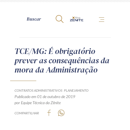
A Zênite
TCE/MG: É obrigatório
prever as consequências da
Como publicar conosco
mora da Administração
Site da Zênite
Contato
Termos de uso
CONTRATOS ADMINISTRATIVOS
PLANEJAMENTO
Publicado em 01 de outubro de 2019
Política de Privacidade
por Equipe Técnica da Zênite
Guia de Direitos dos Titulares de Dados
COMPARTILHAR
Encarregado (contato)