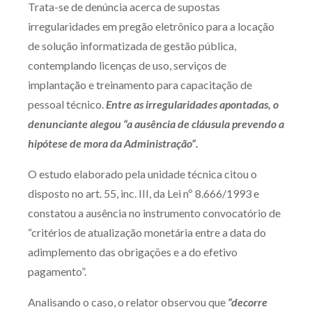
Trata-se de denúncia acerca de supostas
Produtos e serviços
irregularidades em pregão eletrônico para a locação
de solução informatizada de gestão pública,
Zênite Fácil IA
contemplando licenças de uso, serviços de
Zênite Play
implantação e treinamento para capacitação de
Orientação por Escrito
pessoal técnico.
Entre as irregularidades apontadas, o
Mentoria Zênite
denunciante alegou “a ausência de cláusula prevendo a
hipótese de mora da Administração”.
Capacitação
O estudo elaborado pela unidade técnica citou o
disposto no art. 55, inc. III, da Lei nº 8.666/1993 e
Zênite Online
constatou a ausência no instrumento convocatório de
Eventos presenciais
“critérios de atualização monetária entre a data do
Zênite in Company
adimplemento das obrigações e a do efetivo
Diferenciais
pagamento”.
Analisando o caso, o relator observou que
“decorre