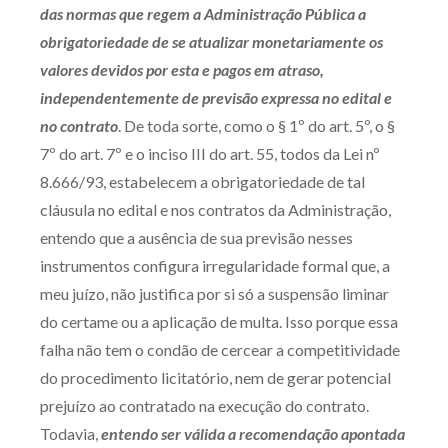
das normas que regem a Administração Pública a
Receba por RSS
obrigatoriedade de se atualizar monetariamente os
valores devidos por esta e pagos em atraso,
independentemente de previsão expressa no edital e
Av. Sete de Setembro, 4698
no contrato
. De toda sorte, como o § 1º do art. 5º, o §
Batel
Curitiba
/
PR
CEP
80240-000
7º do art. 7º e o inciso III do art. 55, todos da Lei nº
Telefone (41) 2109-8666
8.666/93, estabelecem a obrigatoriedade de tal
Whatsapp (41) 98881-6616
cláusula no edital e nos contratos da Administração,
entendo que a ausência de sua previsão nesses
instrumentos configura irregularidade formal que, a
meu juízo, não justifica por si só a suspensão liminar
do certame ou a aplicação de multa. Isso porque essa
falha não tem o condão de cercear a competitividade
do procedimento licitatório, nem de gerar potencial
prejuízo ao contratado na execução do contrato.
Todavia,
entendo ser válida a recomendação apontada