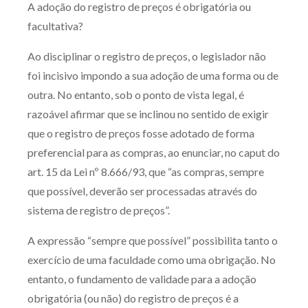
A adoção do registro de preços é obrigatória ou
Produtos e serviços
facultativa?
Zênite Fácil IA
Ao disciplinar o registro de preços, o legislador não
Zênite Play
foi incisivo impondo a sua adoção de uma forma ou de
Orientação por Escrito
outra. No entanto, sob o ponto de vista legal, é
razoável afirmar que se inclinou no sentido de exigir
Mentoria Zênite
que o registro de preços fosse adotado de forma
preferencial para as compras, ao enunciar, no caput do
Capacitação
art. 15 da Lei nº 8.666/93, que “as compras, sempre
que possível, deverão ser processadas através do
Zênite Online
sistema de registro de preços”.
Eventos presenciais
A expressão “sempre que possível” possibilita tanto o
Zênite in Company
exercício de uma faculdade como uma obrigação. No
Diferenciais
entanto, o fundamento de validade para a adoção
obrigatória (ou não) do registro de preços é a