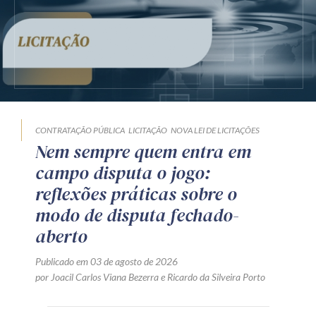
CONTRATAÇÃO PÚBLICA
LICITAÇÃO
NOVA LEI DE LICITAÇÕES
Nem sempre quem entra em
campo disputa o jogo:
reflexões práticas sobre o
modo de disputa fechado-
aberto
Publicado em 03 de agosto de 2026
por
Joacil Carlos Viana Bezerra
e
Ricardo da Silveira Porto