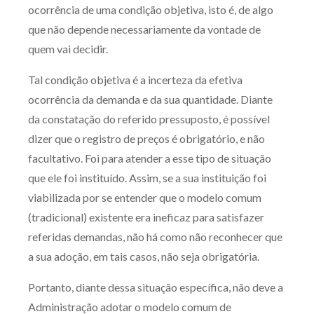
ocorrência de uma condição objetiva, isto é, de algo
Receba por RSS
que não depende necessariamente da vontade de
quem vai decidir.
Av. Sete de Setembro, 4698
Tal condição objetiva é a incerteza da efetiva
Batel
Curitiba
/
PR
CEP
80240-000
ocorrência da demanda e da sua quantidade. Diante
da constatação do referido pressuposto, é possível
Telefone (41) 2109-8666
dizer que o registro de preços é obrigatório, e não
Whatsapp (41) 98881-6616
facultativo. Foi para atender a esse tipo de situação
que ele foi instituído. Assim, se a sua instituição foi
viabilizada por se entender que o modelo comum
(tradicional) existente era ineficaz para satisfazer
referidas demandas, não há como não reconhecer que
a sua adoção, em tais casos, não seja obrigatória.
Portanto, diante dessa situação específica, não deve a
Administração adotar o modelo comum de