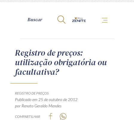
A Zênite
Registro de preços:
utilização obrigatória ou
Como publicar conosco
facultativa?
Site da Zênite
Contato
Termos de uso
REGISTRO DE PREÇOS
Publicado em 25 de outubro de 2012
Política de Privacidade
por Renato Geraldo Mendes
Guia de Direitos dos Titulares de Dados
COMPARTILHAR
Encarregado (contato)