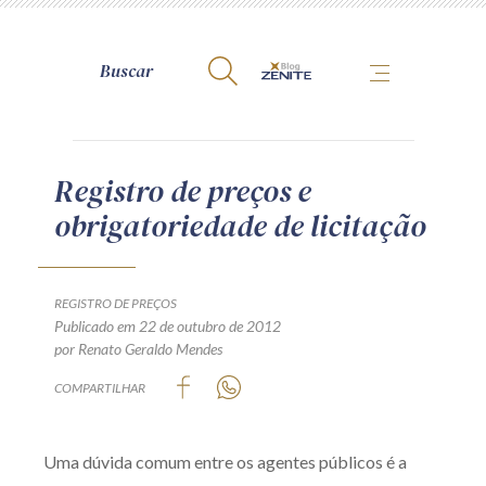
A Zênite
Registro de preços e
obrigatoriedade de licitação
Como publicar conosco
Site da Zênite
Contato
REGISTRO DE PREÇOS
Publicado em 22 de outubro de 2012
Termos de uso
por Renato Geraldo Mendes
Política de Privacidade
COMPARTILHAR
Guia de Direitos dos Titulares de Dados
Encarregado (contato)
Uma dúvida comum entre os agentes públicos é a