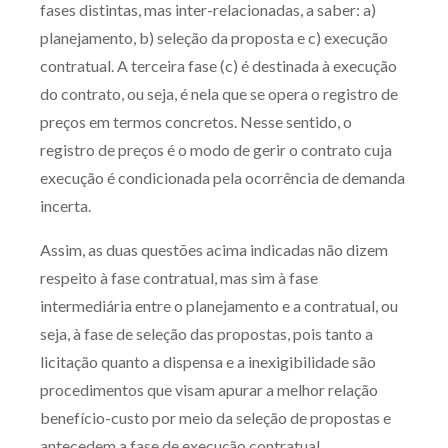
fases distintas, mas inter-relacionadas, a saber: a)
Receba por RSS
planejamento, b) seleção da proposta e c) execução
contratual. A terceira fase (c) é destinada à execução
do contrato, ou seja, é nela que se opera o registro de
Av. Sete de Setembro, 4698
preços em termos concretos. Nesse sentido, o
Batel
Curitiba
/
PR
CEP
80240-000
registro de preços é o modo de gerir o contrato cuja
Telefone (41) 2109-8666
execução é condicionada pela ocorrência de demanda
Whatsapp (41) 98881-6616
incerta.
Assim, as duas questões acima indicadas não dizem
respeito à fase contratual, mas sim à fase
intermediária entre o planejamento e a contratual, ou
seja, à fase de seleção das propostas, pois tanto a
licitação quanto a dispensa e a inexigibilidade são
procedimentos que visam apurar a melhor relação
benefício-custo por meio da seleção de propostas e
antecedem a fase de execução contratual