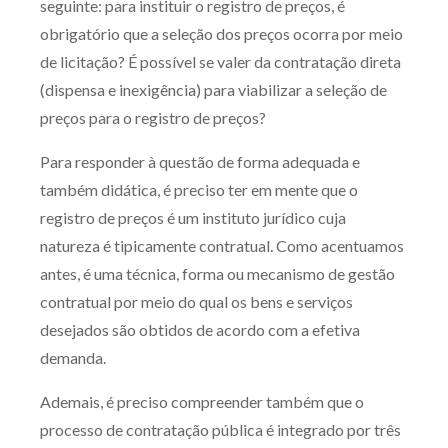
seguinte: para instituir o registro de preços, é
Produtos e serviços
obrigatório que a seleção dos preços ocorra por meio
de licitação? É possível se valer da contratação direta
Zênite Fácil IA
(dispensa e inexigência) para viabilizar a seleção de
Zênite Play
preços para o registro de preços?
Orientação por Escrito
Para responder à questão de forma adequada e
Mentoria Zênite
também didática, é preciso ter em mente que o
registro de preços é um instituto jurídico cuja
Capacitação
natureza é tipicamente contratual. Como acentuamos
antes, é uma técnica, forma ou mecanismo de gestão
Zênite Online
contratual por meio do qual os bens e serviços
Eventos presenciais
desejados são obtidos de acordo com a efetiva
Zênite in Company
demanda.
Diferenciais
Ademais, é preciso compreender também que o
processo de contratação pública é integrado por três