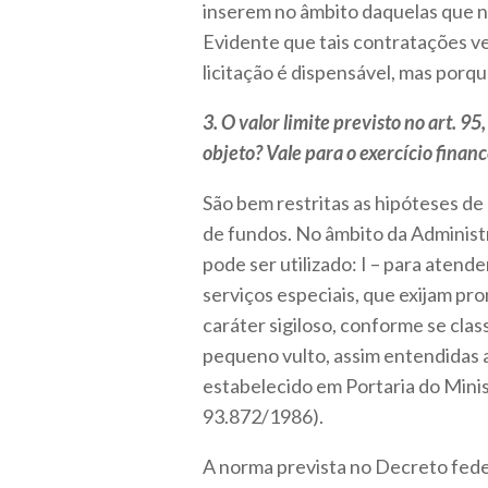
inserem no âmbito daquelas que nã
Evidente que tais contratações ve
licitação é dispensável, mas porq
3. O valor limite previsto no art. 9
objeto? Vale para o exercício financ
São bem restritas as hipóteses de 
de fundos. No âmbito da Administ
pode ser utilizado: I – para atend
serviços especiais, que exijam pr
caráter sigiloso, conforme se clas
pequeno vulto, assim entendidas aq
estabelecido em Portaria do Minis
93.872/1986).
A norma prevista no Decreto fede