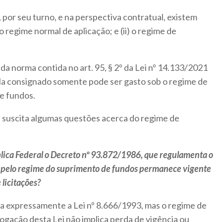
 por seu turno, e na perspectiva contratual, existem
o regime normal de aplicação; e (ii) o regime de
da norma contida no art. 95, § 2º da Lei nº 14.133/2021
ela consignado somente pode ser gasto sob o regime de
e fundos.
s suscita algumas questões acerca do regime de
lica Federal o Decreto nº 93.872/1986, que regulamenta o
 pelo regime do suprimento de fundos permanece vigente
 licitações?
a expressamente a Lei nº 8.666/1993, mas o regime de
ogação desta Lei não implica perda de vigência ou