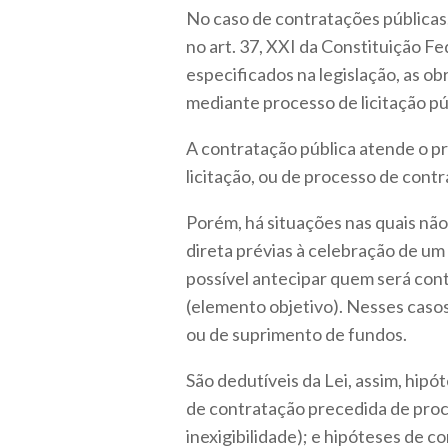
No caso de contratações públicas,
no art. 37, XXI da Constituição F
especificados na legislação, as o
mediante processo de licitação púb
A contratação pública atende o p
licitação, ou de processo de contr
Porém, há situações nas quais não 
direta prévias à celebração de um
possível antecipar quem será con
(elemento objetivo). Nesses caso
ou de suprimento de fundos.
São dedutíveis da Lei, assim, hipó
de contratação precedida de proc
inexigibilidade); e hipóteses de c