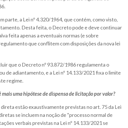
86.
m parte, a Lei nº 4.320/1964, que contém, como visto,
tamento. Desta feita, o Decreto pode e deve continuar
lva feita apenas a eventuais normas (e sobre
regulamento que conflitem com disposições da nova lei
luir que o Decreto nº 93.872/1986 regulamenta o
u de adiantamento, e a Lei nº 14.133/2021 fixa o limite
ste regime.
 é mais uma hipótese de dispensa de licitação por valor?
direta estão exaustivamente previstas no art. 75 da Lei
diretas se incluem na noção de “processo normal de
atações verbais previstas na Lei nº 14.133/2021 se