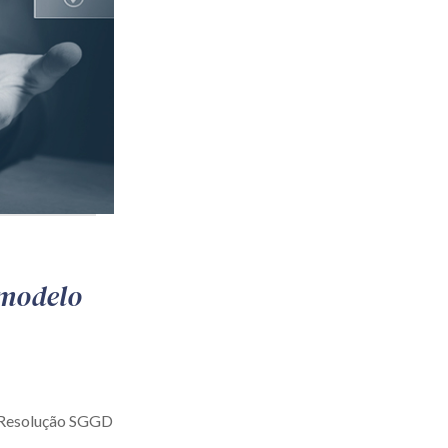
 modelo
a Resolução SGGD