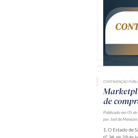
CONTRATAÇÃO PÚBL
Marketpl
de compr
Publicado em 05 de
por Joel de Menezes
1. O Estado de 
nº 34, de 29 de j