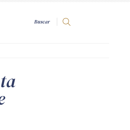
ota
e