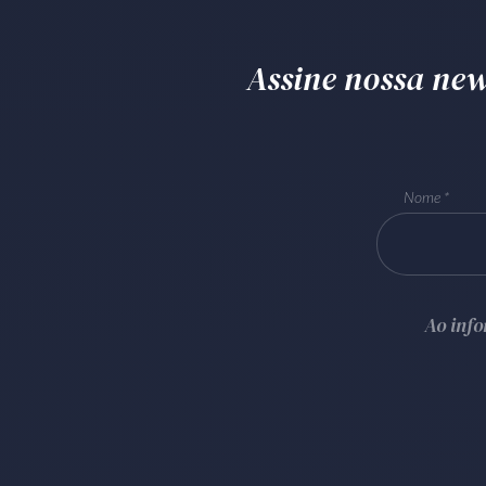
Assine nossa news
Nome
Ao inf