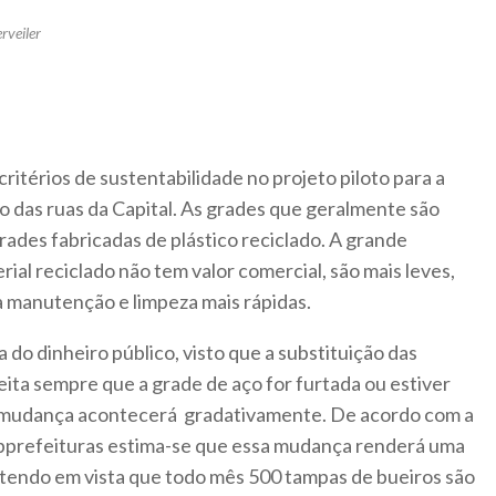
erveiler
ritérios de sustentabilidade no projeto piloto para a
o das ruas da Capital. As grades que geralmente são
rades fabricadas de plástico reciclado. A grande
ial reciclado não tem valor comercial, são mais leves,
a manutenção e limpeza mais rápidas.
 do dinheiro público, visto que a substituição das
feita sempre que a grade de aço for furtada ou estiver
 mudança acontecerá gradativamente. De acordo com a
bprefeituras estima-se que essa mudança renderá uma
 tendo em vista que todo mês 500 tampas de bueiros são