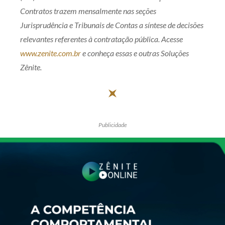
Contratos trazem mensalmente nas seções
Receba por RSS
Jurisprudência e Tribunais de Contas a síntese de decisões
relevantes referentes à contratação pública. Acesse
www.zenite.com.br
Av. Sete de Setembro, 4698
e conheça essas e outras Soluções
Zênite.
Batel
Curitiba
/
PR
CEP
80240-000
Telefone (41) 2109-8666
Whatsapp (41) 98881-6616
Publicidade