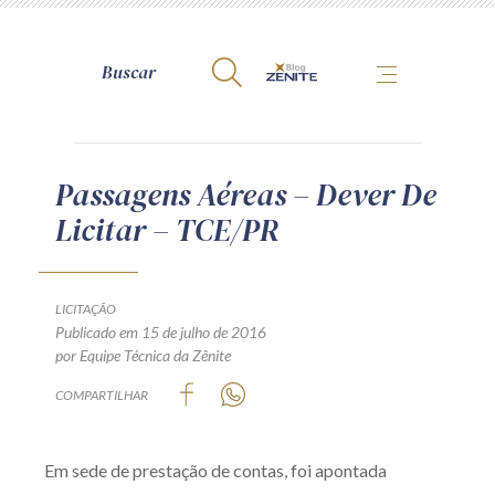
A Zênite
Passagens Aéreas – Dever De
Licitar – TCE/PR
Como publicar conosco
Site da Zênite
Contato
LICITAÇÃO
Publicado em 15 de julho de 2016
Termos de uso
por Equipe Técnica da Zênite
Política de Privacidade
COMPARTILHAR
Guia de Direitos dos Titulares de Dados
Encarregado (contato)
Em sede de prestação de contas, foi apontada