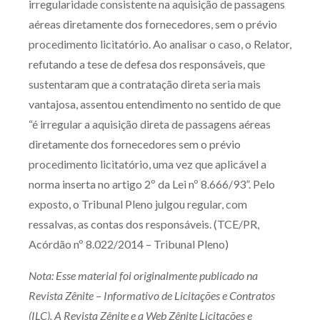
irregularidade consistente na aquisição de passagens
Produtos e serviços
aéreas diretamente dos fornecedores, sem o prévio
procedimento licitatório. Ao analisar o caso, o Relator,
Zênite Fácil IA
refutando a tese de defesa dos responsáveis, que
Zênite Play
sustentaram que a contratação direta seria mais
Orientação por Escrito
vantajosa, assentou entendimento no sentido de que
Mentoria Zênite
“é irregular a aquisição direta de passagens aéreas
diretamente dos fornecedores sem o prévio
procedimento licitatório, uma vez que aplicável a
Capacitação
norma inserta no artigo 2º da Lei nº 8.666/93”. Pelo
exposto, o Tribunal Pleno julgou regular, com
Zênite Online
ressalvas, as contas dos responsáveis. (TCE/PR,
Eventos presenciais
Acórdão nº 8.022/2014 – Tribunal Pleno)
Zênite in Company
Nota: Esse material foi originalmente publicado na
Diferenciais
Revista Zênite – Informativo de Licitações e Contratos
(ILC). A Revista Zênite e a Web Zênite Licitações e