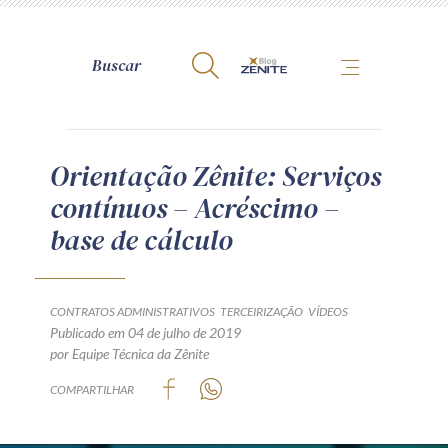
A Zênite
Orientação Zênite: Serviços
contínuos – Acréscimo –
Como publicar conosco
base de cálculo
Site da Zênite
Contato
Termos de uso
CONTRATOS ADMINISTRATIVOS
TERCEIRIZAÇÃO
VÍDEOS
Publicado em 04 de julho de 2019
Política de Privacidade
por Equipe Técnica da Zênite
Guia de Direitos dos Titulares de Dados
COMPARTILHAR
Encarregado (contato)