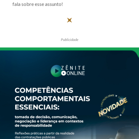
fala sobre esse assunto!
Receba por RSS
Av. Sete de Setembro, 4698
Publicidade
Batel
Curitiba
/
PR
CEP
80240-000
Telefone (41) 2109-8666
Whatsapp (41) 98881-6616