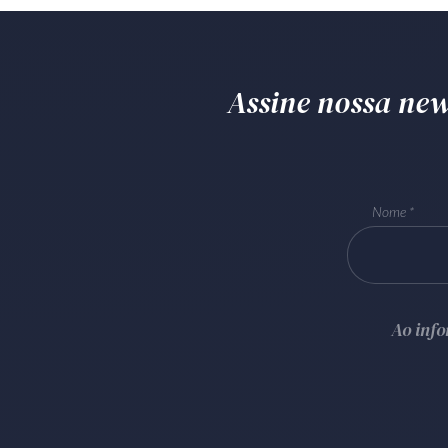
Assine nossa news
Nome
Ao inf