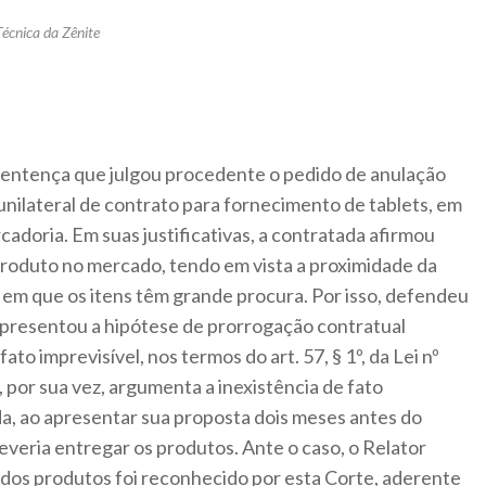
Técnica da Zênite
sentença que julgou procedente o pedido de anulação
 unilateral de contrato para fornecimento de tablets, em
cadoria. Em suas justificativas, a contratada afirmou
produto no mercado, tendo em vista a proximidade da
 em que os itens têm grande procura. Por isso, defendeu
 apresentou a hipótese de prorrogação contratual
to imprevisível, nos termos do art. 57, § 1º, da Lei nº
 por sua vez, argumenta a inexistência de fato
ada, ao apresentar sua proposta dois meses antes do
everia entregar os produtos. Ante o caso, o Relator
 dos produtos foi reconhecido por esta Corte, aderente