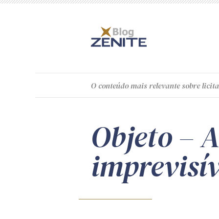
O
conteúdo
mais relevante sobre licita
Objeto – A
imprevisí