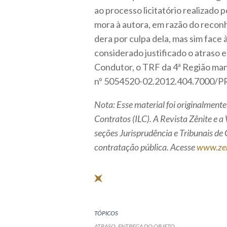
ao processo licitatório realizado 
mora à autora, em razão do recon
dera por culpa dela, mas sim face
considerado justificado o atraso 
Condutor, o TRF da 4ª Região man
nº 5054520-02.2012.404.7000/P
Nota: Esse material foi originalmente
Contratos (ILC). A Revista Zênite e 
seções Jurisprudência e Tribunais de 
contratação pública. Acesse
www.zen
TÓPICOS
ATRASO
ENTREGA DO OBJETO