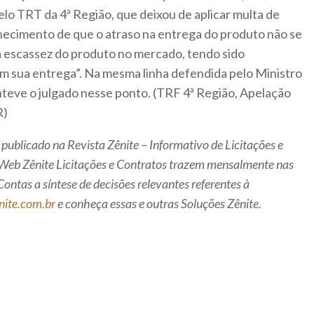
pelo TRT da 4ª Região, que deixou de aplicar multa de
hecimento de que o atraso na entrega do produto não se
 à escassez do produto no mercado, tendo sido
em sua entrega”. Na mesma linha defendida pelo Ministro
teve o julgado nesse ponto. (TRF 4ª Região, Apelação
R)
 publicado na Revista Zênite – Informativo de Licitações e
a Web Zênite Licitações e Contratos trazem mensalmente nas
Contas a síntese de decisões relevantes referentes à
ite.com.br
e conheça essas e outras Soluções Zênite.