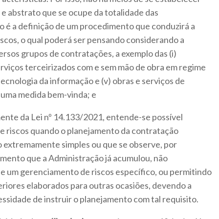
e abstrato que se ocupe da totalidade das
to é a definição de um procedimento que conduzirá a
iscos, o qual poderá ser pensando considerando a
ersos grupos de contratações, a exemplo das (i)
i) serviços terceirizados com e sem mão de obra em regime
 tecnologia da informação e (v) obras e serviços de
é uma medida bem-vinda; e
ente da Lei nº 14.133/2021, entende-se possível
 de riscos quando o planejamento da contratação
o extremamente simples ou que se observe, por
imento que a Administração já acumulou, não
 um gerenciamento de riscos específico, ou permitindo
riores elaborados para outras ocasiões, devendo a
ssidade de instruir o planejamento com tal requisito.