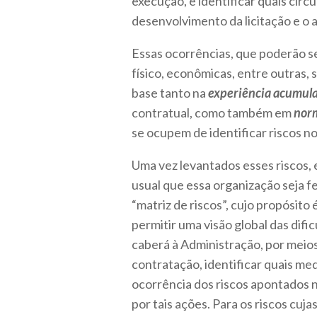
execução, e identificar quais cir
desenvolvimento da licitação e o 
Essas ocorrências, que poderão se
físico, econômicas, entre outras,
base tanto na
experiência acumul
contratual, como também em
norm
se ocupem de identificar riscos 
Uma vez levantados esses riscos, 
usual que essa organização seja 
“matriz de riscos”, cujo propósito 
permitir uma visão global das difi
caberá à Administração, por meio
contratação, identificar quais me
ocorrência dos riscos apontados 
por tais ações. Para os riscos cuj