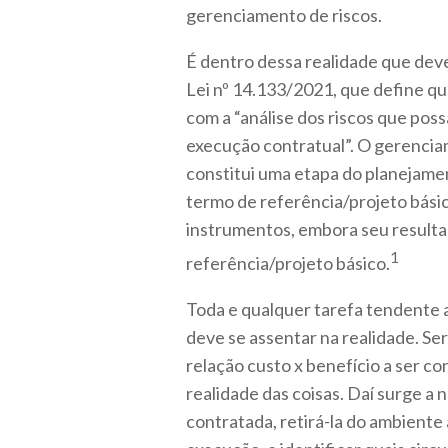
gerenciamento de riscos.
É dentro dessa realidade que deve 
Lei nº 14.133/2021, que define qu
com a “análise dos riscos que pos
execução contratual”. O gerenciam
constitui uma etapa do planejamen
termo de referência/projeto bási
instrumentos, embora seu resulta
1
referência/projeto básico.
Toda e qualquer tarefa tendente a
deve se assentar na realidade. Ser
relação custo x benefício a ser c
realidade das coisas. Daí surge a 
contratada, retirá-la do ambiente