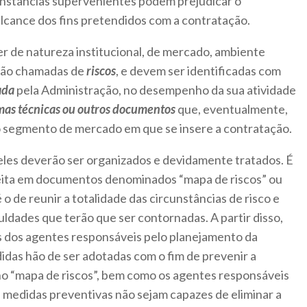
cunstâncias supervenientes podem prejudicar o
alcance dos fins pretendidos com a contratação.
r de natureza institucional, de mercado, ambiente
 são chamadas de
riscos
, e devem ser identificadas com
ada
pela Administração, no desempenho da sua atividade
as técnicas ou outros documentos
que, eventualmente,
no segmento de mercado em que se insere a contratação.
eles deverão ser organizados e devidamente tratados. É
feita em documentos denominados “mapa de riscos” ou
é o de reunir a totalidade das circunstâncias de risco e
culdades que terão que ser contornadas. A partir disso,
s dos agentes responsáveis pelo planejamento da
didas hão de ser adotadas com o fim de prevenir a
no “mapa de riscos”, bem como os agentes responsáveis
as medidas preventivas não sejam capazes de eliminar a