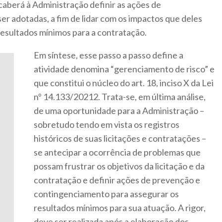
 caberá à Administração definir as ações de
r adotadas, a fim de lidar com os impactos que deles
esultados mínimos para a contratação.
Em síntese, esse passo a passo define a
atividade denomina “gerenciamento de risco” e
que constitui o núcleo do art. 18, inciso X da Lei
nº 14.133/20212. Trata-se, em última análise,
de uma oportunidade para a Administração –
sobretudo tendo em vista os registros
históricos de suas licitações e contratações –
se antecipar a ocorrência de problemas que
possam frustrar os objetivos da licitação e da
contratação e definir ações de prevenção e
contingenciamento para assegurar os
resultados mínimos para sua atuação. A rigor,
deve ser realizada após a elaboração dos