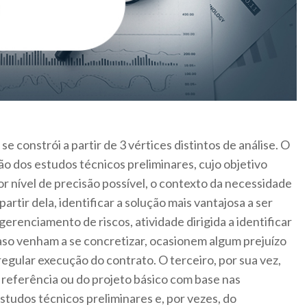
 constrói a partir de 3 vértices distintos de análise. O
ão dos estudos técnicos preliminares, cujo objetivo
ior nível de precisão possível, o contexto da necessidade
artir dela, identificar a solução mais vantajosa a ser
erenciamento de riscos, atividade dirigida a identificar
aso venham a se concretizar, ocasionem algum prejuízo
egular execução do contrato. O terceiro, por sua vez,
 referência ou do projeto básico com base nas
studos técnicos preliminares e, por vezes, do