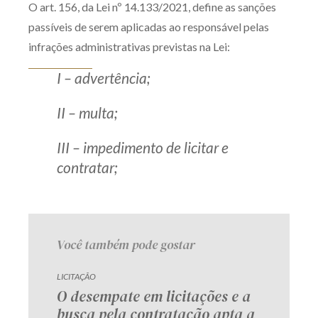
O art. 156, da Lei nº 14.133/2021, define as sanções
Produtos e serviços
passíveis de serem aplicadas ao responsável pelas
infrações administrativas previstas na Lei:
Zênite Fácil IA
I – advertência;
Zênite Play
Orientação por Escrito
II – multa;
Mentoria Zênite
III – impedimento de licitar e
contratar;
Capacitação
Zênite Online
Eventos presenciais
Você também pode gostar
Zênite in Company
Diferenciais
LICITAÇÃO
O desempate em licitações e a
busca pela contratação apta a