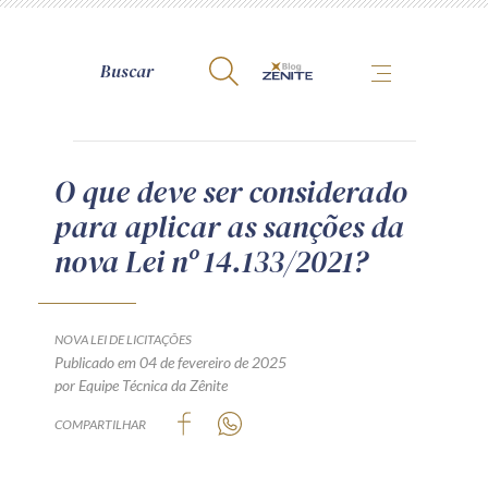
A Zênite
O que deve ser considerado
para aplicar as sanções da
Como publicar conosco
nova Lei nº 14.133/2021?
Site da Zênite
Contato
Termos de uso
NOVA LEI DE LICITAÇÕES
Publicado em 04 de fevereiro de 2025
Política de Privacidade
por Equipe Técnica da Zênite
Guia de Direitos dos Titulares de Dados
COMPARTILHAR
Encarregado (contato)