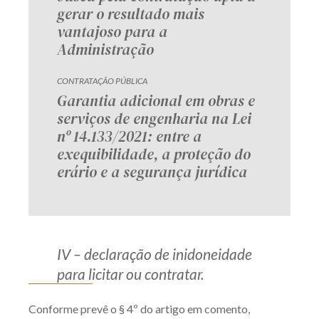
gerar o resultado mais
Receba por RSS
vantajoso para a
Administração
Av. Sete de Setembro, 4698
CONTRATAÇÃO PÚBLICA
Batel
Curitiba
/
PR
CEP
80240-000
Garantia adicional em obras e
serviços de engenharia na Lei
Telefone (41) 2109-8666
nº 14.133/2021: entre a
Whatsapp (41) 98881-6616
exequibilidade, a proteção do
erário e a segurança jurídica
IV – declaração de inidoneidade
para licitar ou contratar.
Conforme prevê o § 4º do artigo em comento,