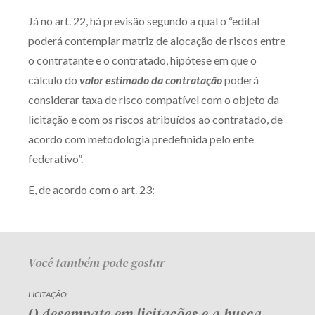
Receba por RSS
Já no art. 22, há previsão segundo a qual o “edital
poderá contemplar matriz de alocação de riscos entre
o contratante e o contratado, hipótese em que o
Av. Sete de Setembro, 4698
cálculo do
valor estimado
da contratação
poderá
Batel
Curitiba
/
PR
CEP
80240-000
considerar taxa de risco compatível com o objeto da
licitação e com os riscos atribuídos ao contratado, de
Telefone (41) 2109-8666
acordo com metodologia predefinida pelo ente
Whatsapp (41) 98881-6616
federativo”.
E, de acordo com o art. 23:
Você também pode gostar
LICITAÇÃO
O desempate em licitações e a busca