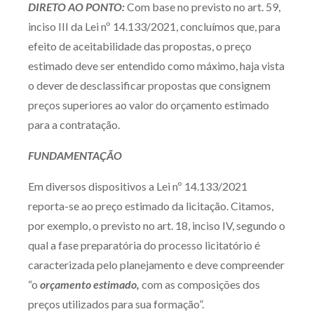
DIRETO AO PONTO:
Com base no previsto no art. 59,
Produtos e serviços
inciso III da Lei nº 14.133/2021, concluímos que, para
efeito de aceitabilidade das propostas, o preço
Zênite Fácil IA
estimado deve ser entendido como máximo, haja vista
Zênite Play
o dever de desclassificar propostas que consignem
Orientação por Escrito
preços superiores ao valor do orçamento estimado
Mentoria Zênite
para a contratação.
FUNDAMENTAÇÃO
Capacitação
Em diversos dispositivos a Lei nº 14.133/2021
reporta-se ao preço estimado da licitação. Citamos,
Zênite Online
por exemplo, o previsto no art. 18, inciso IV, segundo o
Eventos presenciais
qual a fase preparatória do processo licitatório é
Zênite in Company
caracterizada pelo planejamento e deve compreender
Diferenciais
“o
orçamento estimado,
com as composições dos
preços utilizados para sua formação”.