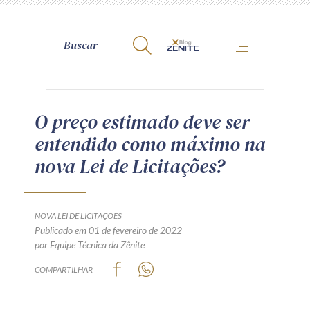
A Zênite
O preço estimado deve ser
entendido como máximo na
Como publicar conosco
nova Lei de Licitações?
Site da Zênite
Contato
Termos de uso
NOVA LEI DE LICITAÇÕES
Publicado em 01 de fevereiro de 2022
Política de Privacidade
por Equipe Técnica da Zênite
Guia de Direitos dos Titulares de Dados
COMPARTILHAR
Encarregado (contato)