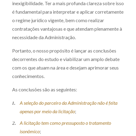
inexigibilidade. Ter a mais profunda clareza sobre isso
Receba por RSS
é fundamental para interpretar e aplicar corretamente
o regime jurídico vigente, bem como realizar
contratações vantajosas e que atendam plenamente à
Av. Sete de Setembro, 4698
necessidade da Administração.
Batel
Curitiba
/
PR
CEP
80240-000
Portanto, o nosso propósito é lançar as conclusões
Telefone (41) 2109-8666
decorrentes do estudo e viabilizar um amplo debate
Whatsapp (41) 98881-6616
com os que atuam na área e desejam aprimorar seus
conhecimentos.
As conclusões são as seguintes:
A seleção do parceiro da Administração não é feita
apenas por meio da licitação
;
A licitação tem como pressuposto o tratamento
isonômico
;