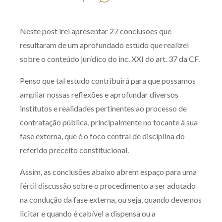
Produtos e serviços
Neste post irei apresentar 27 conclusões que
Zênite Fácil IA
resultaram de um aprofundado estudo que realizei
Zênite Play
sobre o conteúdo jurídico do inc. XXI do art. 37 da CF.
Orientação por Escrito
Penso que tal estudo contribuirá para que possamos
Mentoria Zênite
ampliar nossas reflexões e aprofundar diversos
institutos e realidades pertinentes ao processo de
Capacitação
contratação pública, principalmente no tocante à sua
fase externa, que é o foco central de disciplina do
Zênite Online
referido preceito constitucional.
Eventos presenciais
Assim, as conclusões abaixo abrem espaço para uma
Zênite in Company
fértil discussão sobre o procedimento a ser adotado
Diferenciais
na condução da fase externa, ou seja, quando devemos
licitar e quando é cabível a dispensa ou a