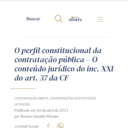
A Zênite
O perfil constitucional da
contratação pública – O
Como publicar conosco
conteúdo jurídico do inc. XXI
Site da Zênite
do art. 37 da CF
Contato
Termos de uso
Política de Privacidade
CONTRATAÇÃO DIRETA
CONTRATAÇÕES SUSTENTÁVEIS
Guia de Direitos dos Titulares de Dados
LICITAÇÃO
Publicado em 26 de abril de 2011
Encarregado (contato)
por Renato Geraldo Mendes
COMPARTILHAR