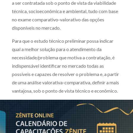
a ser contratada sob o ponto de vista da viabilidade
Receba por RSS
técnica, socioeconômica e ambiental, tudo com base
no exame comparativo-valorativo das opções
disponíveis no mercado.
Av. Sete de Setembro, 4698
Batel
Curitiba
/
PR
CEP
80240-000
Para que o estudo técnico preliminar possa indicar
qual a melhor solução para o atendimento da
Telefone (41) 2109-8666
necessidade/problema que motiva a contratação, é
Whatsapp (41) 98881-6616
indispensável identificar no mercado todas as
possíveis e capazes de resolver o problema e, a partir
de uma análise valorativa-comparativa, definir a mais
vantajosa, sob o ponto de vista técnico e econômico.