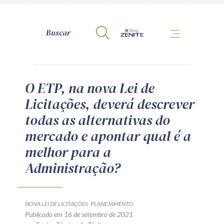
A Zênite
O ETP, na nova Lei de
Licitações, deverá descrever
Como publicar conosco
todas as alternativas do
Site da Zênite
mercado e apontar qual é a
Contato
melhor para a
Termos de uso
Administração?
Política de Privacidade
Guia de Direitos dos Titulares de Dados
Encarregado (contato)
NOVA LEI DE LICITAÇÕES
PLANEJAMENTO
Publicado em 16 de setembro de 2021