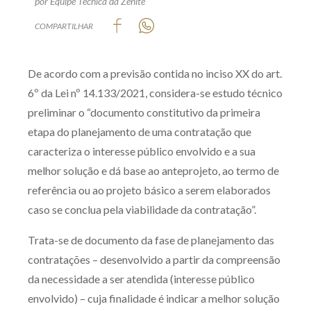
por Equipe Técnica da Zênite
Produtos e serviços
COMPARTILHAR
Zênite Fácil IA
De acordo com a previsão contida no inciso XX do art.
Zênite Play
6º da Lei nº 14.133/2021, considera-se estudo técnico
Orientação por Escrito
preliminar o “documento constitutivo da primeira
Mentoria Zênite
etapa do planejamento de uma contratação que
caracteriza o interesse público envolvido e a sua
Capacitação
melhor solução e dá base ao anteprojeto, ao termo de
referência ou ao projeto básico a serem elaborados
Zênite Online
caso se conclua pela viabilidade da contratação”.
Eventos presenciais
Trata-se de documento da fase de planejamento das
Zênite in Company
contratações – desenvolvido a partir da compreensão
Diferenciais
da necessidade a ser atendida (interesse público
envolvido) – cuja finalidade é indicar a melhor solução