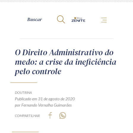
A Zênite
O Direito Administrativo do
medo: a crise da ineficiência
Como publicar conosco
pelo controle
Site da Zênite
Contato
Termos de uso
DOUTRINA
Publicado em 31 de agosto de 2020
Política de Privacidade
por Fernando Vernalha Guimarães
Guia de Direitos dos Titulares de Dados
COMPARTILHAR
Encarregado (contato)