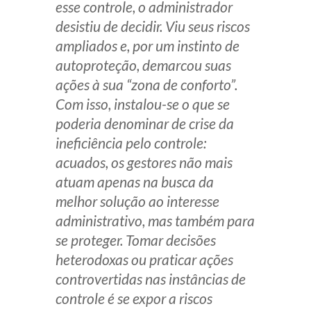
esse controle, o administrador
Receba por RSS
desistiu de decidir. Viu seus riscos
ampliados e, por um instinto de
autoproteção, demarcou suas
Av. Sete de Setembro, 4698
ações à sua “zona de conforto”.
Batel
Curitiba
/
PR
CEP
80240-000
Com isso, instalou-se o que se
poderia denominar de crise da
Telefone (41) 2109-8666
ineficiência pelo controle:
Whatsapp (41) 98881-6616
acuados, os gestores não mais
atuam apenas na busca da
melhor solução ao interesse
administrativo, mas também para
se proteger. Tomar decisões
heterodoxas ou praticar ações
controvertidas nas instâncias de
controle é se expor a riscos