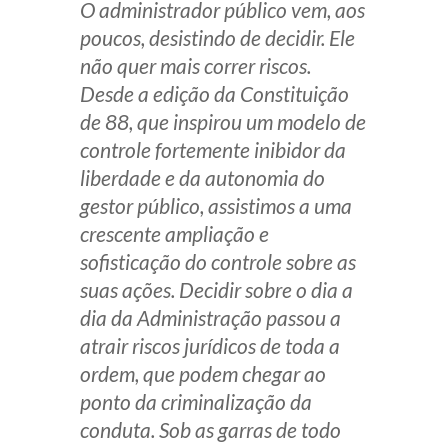
O administrador público vem, aos
Produtos e serviços
poucos, desistindo de decidir. Ele
não quer mais correr riscos.
Zênite Fácil IA
Desde a edição da Constituição
Zênite Play
de 88, que inspirou um modelo de
Orientação por Escrito
controle fortemente inibidor da
Mentoria Zênite
liberdade e da autonomia do
gestor público, assistimos a uma
crescente ampliação e
Capacitação
sofisticação do controle sobre as
suas ações. Decidir sobre o dia a
Zênite Online
dia da Administração passou a
Eventos presenciais
atrair riscos jurídicos de toda a
Zênite in Company
ordem, que podem chegar ao
Diferenciais
ponto da criminalização da
conduta. Sob as garras de todo