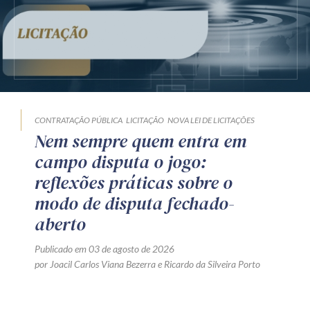
CONTRATAÇÃO PÚBLICA
LICITAÇÃO
NOVA LEI DE LICITAÇÕES
Nem sempre quem entra em
campo disputa o jogo:
reflexões práticas sobre o
modo de disputa fechado-
aberto
Publicado em 03 de agosto de 2026
por
Joacil Carlos Viana Bezerra
e
Ricardo da Silveira Porto