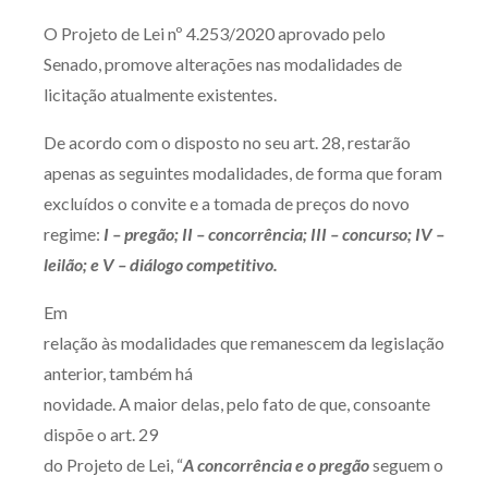
Produtos e serviços
O Projeto de Lei nº 4.253/2020 aprovado pelo
Senado, promove alterações nas modalidades de
Zênite Fácil IA
licitação atualmente existentes.
Zênite Play
De acordo com o disposto no seu art. 28, restarão
Orientação por Escrito
apenas as seguintes modalidades, de forma que foram
Mentoria Zênite
excluídos o convite e a tomada de preços do novo
regime:
I – pregão; II – concorrência; III – concurso; IV –
Capacitação
leilão; e V – diálogo competitivo.
Em
Zênite Online
relação às modalidades que remanescem da legislação
Eventos presenciais
anterior, também há
Zênite in Company
novidade. A maior delas, pelo fato de que, consoante
Diferenciais
dispõe o art. 29
do Projeto de Lei, “
A concorrência e o pregão
seguem o