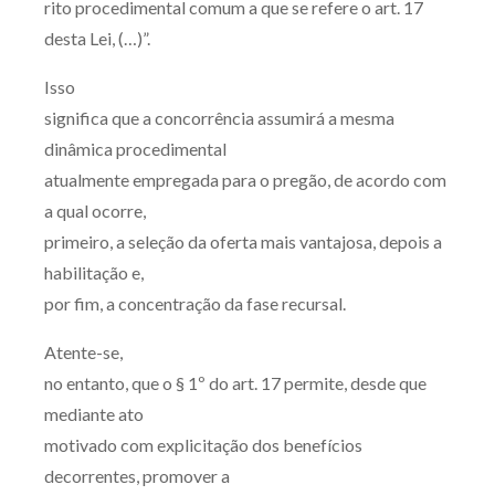
rito procedimental comum a que se refere o art. 17
Receba por RSS
desta Lei, (…)”.
Isso
Av. Sete de Setembro, 4698
significa que a concorrência assumirá a mesma
Batel
Curitiba
/
PR
CEP
80240-000
dinâmica procedimental
atualmente empregada para o pregão, de acordo com
Telefone (41) 2109-8666
a qual ocorre,
Whatsapp (41) 98881-6616
primeiro, a seleção da oferta mais vantajosa, depois a
habilitação e,
por fim, a concentração da fase recursal.
Atente-se,
no entanto, que o § 1º do art. 17 permite, desde que
mediante ato
motivado com explicitação dos benefícios
decorrentes, promover a