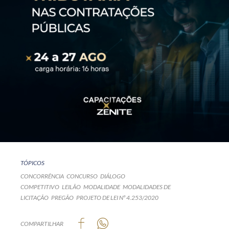
TÓPICOS
CONCORRÊNCIA
CONCURSO
DIÁLOGO
COMPETITIVO
LEILÃO
MODALIDADE
MODALIDADES DE
LICITAÇÃO
PREGÃO
PROJETO DE LEI Nº 4.253/2020
COMPARTILHAR