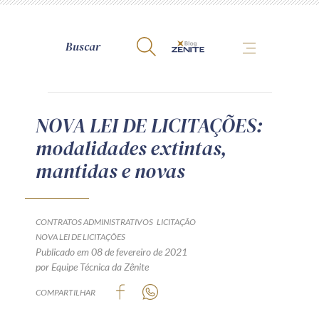
A Zênite
NOVA LEI DE LICITAÇÕES:
modalidades extintas,
Como publicar conosco
mantidas e novas
Site da Zênite
Contato
Termos de uso
CONTRATOS ADMINISTRATIVOS
LICITAÇÃO
NOVA LEI DE LICITAÇÕES
Política de Privacidade
Publicado em 08 de fevereiro de 2021
Guia de Direitos dos Titulares de Dados
por Equipe Técnica da Zênite
Encarregado (contato)
COMPARTILHAR