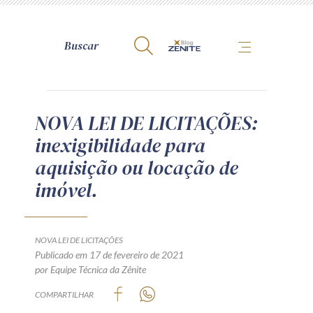
A Zênite
NOVA LEI DE LICITAÇÕES:
inexigibilidade para
Como publicar conosco
aquisição ou locação de
Site da Zênite
imóvel.
Contato
Termos de uso
Política de Privacidade
NOVA LEI DE LICITAÇÕES
Guia de Direitos dos Titulares de Dados
Publicado em 17 de fevereiro de 2021
por Equipe Técnica da Zênite
Encarregado (contato)
COMPARTILHAR