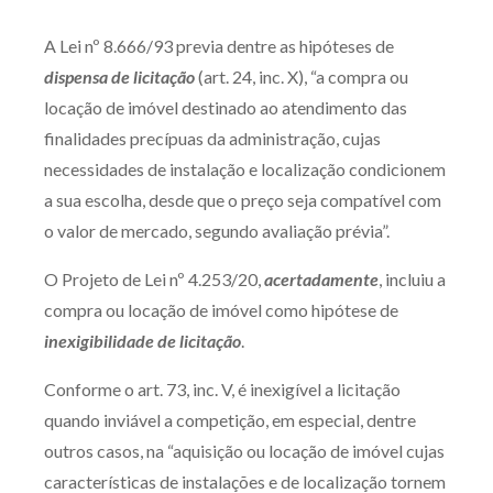
Produtos e serviços
A Lei nº 8.666/93 previa dentre as hipóteses de
dispensa de licitação
(art. 24, inc. X), “a compra ou
Zênite Fácil IA
locação de imóvel destinado ao atendimento das
Zênite Play
finalidades precípuas da administração, cujas
Orientação por Escrito
necessidades de instalação e localização condicionem
Mentoria Zênite
a sua escolha, desde que o preço seja compatível com
o valor de mercado, segundo avaliação prévia”.
Capacitação
O Projeto de Lei nº 4.253/20,
acertadamente
, incluiu a
compra ou locação de imóvel como hipótese de
Zênite Online
inexigibilidade de licitação
.
Eventos presenciais
Conforme o art. 73, inc. V, é inexigível a licitação
Zênite in Company
quando inviável a competição, em especial, dentre
Diferenciais
outros casos, na “aquisição ou locação de imóvel cujas
características de instalações e de localização tornem