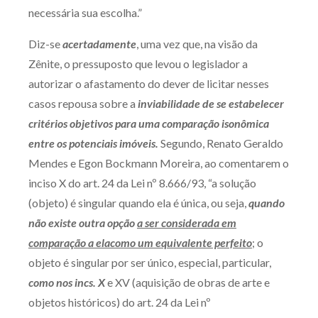
necessária sua escolha.”
Receba por RSS
Diz-se
acertadamente
, uma vez que, na visão da
Zênite, o pressuposto que levou o legislador a
Av. Sete de Setembro, 4698
autorizar o afastamento do dever de licitar nesses
Batel
Curitiba
/
PR
CEP
80240-000
casos repousa sobre a
inviabilidade de se estabelecer
critérios objetivos para uma comparação isonômica
Telefone (41) 2109-8666
entre os potenciais imóveis.
Segundo, Renato Geraldo
Whatsapp (41) 98881-6616
Mendes e Egon Bockmann Moreira, ao comentarem o
inciso X do art. 24 da Lei nº 8.666/93, “a solução
(objeto) é singular quando ela é única, ou seja,
quando
não existe outra opção
a ser considerada em
comparação a elacomo um equivalente perfeito
; o
objeto é singular por ser único, especial, particular,
como nos incs. X
e XV (aquisição de obras de arte e
objetos históricos) do art. 24 da Lei nº