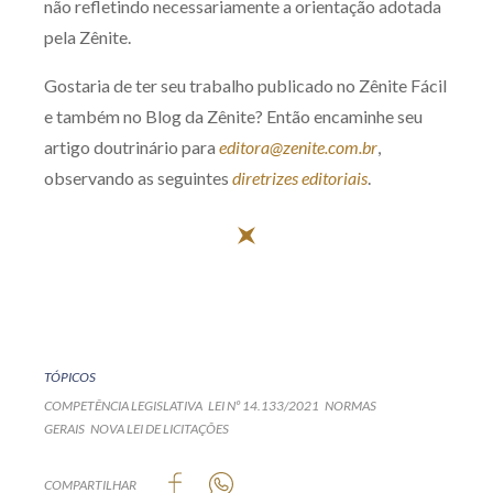
não refletindo necessariamente a orientação adotada
pela Zênite.
Gostaria de ter seu trabalho publicado no Zênite Fácil
e também no Blog da Zênite? Então encaminhe seu
artigo doutrinário para
editora@zenite.com.br
,
observando as seguintes
diretrizes editoriais
.
TÓPICOS
COMPETÊNCIA LEGISLATIVA
LEI Nº 14.133/2021
NORMAS
GERAIS
NOVA LEI DE LICITAÇÕES
COMPARTILHAR