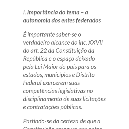
Produtos e serviços
I.
Importância do tema – a
autonomia dos entes federados
Zênite Fácil IA
Zênite Play
É importante saber-se o
Orientação por Escrito
verdadeiro alcance do inc. XXVII
Mentoria Zênite
do art. 22 da Constituição da
República e o espaço deixado
pela Lei Maior do país para os
Capacitação
estados, municípios e Distrito
Federal exercerem suas
Zênite Online
competências legislativas no
Eventos presenciais
disciplinamento de suas licitações
Zênite in Company
e contratações públicas.
Diferenciais
Partindo-se da certeza de que a
Constituição assegura aos entes