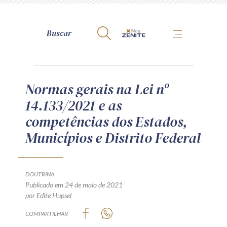
A Zênite
Normas gerais na Lei nº
14.133/2021 e as
Como publicar conosco
competências dos Estados,
Site da Zênite
Municípios e Distrito Federal
Contato
Termos de uso
Política de Privacidade
DOUTRINA
Guia de Direitos dos Titulares de Dados
Publicado em 24 de maio de 2021
por Edite Hupsel
Encarregado (contato)
COMPARTILHAR