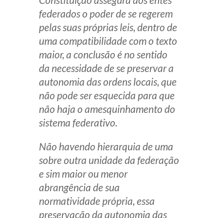
Receba por RSS
federados o poder de se regerem
pelas suas próprias leis, dentro de
uma compatibilidade com o texto
Av. Sete de Setembro, 4698
maior, a conclusão é no sentido
Batel
Curitiba
/
PR
CEP
80240-000
da necessidade de se preservar a
autonomia das ordens locais, que
Telefone (41) 2109-8666
não pode ser esquecida para que
Whatsapp (41) 98881-6616
não haja o amesquinhamento do
sistema federativo.
Não havendo hierarquia de uma
sobre outra unidade da federação
e sim maior ou menor
abrangência de sua
normatividade própria, essa
preservação da autonomia das