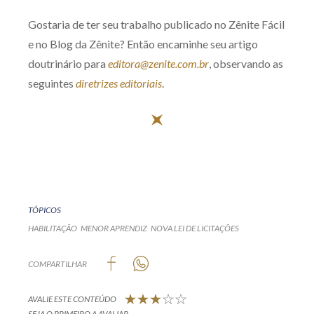
Gostaria de ter seu trabalho publicado no Zênite Fácil
e no Blog da Zênite? Então encaminhe seu artigo
doutrinário para
editora@zenite.com.br
, observando as
seguintes
diretrizes editoriais
.
TÓPICOS
HABILITAÇÃO
MENOR APRENDIZ
NOVA LEI DE LICITAÇÕES
COMPARTILHAR
AVALIE ESTE CONTEÚDO
SEJA O PRIMEIRO A AVALIAR