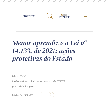
A Zênite
Menor aprendiz e a Lei nº
14.133, de 2021: ações
Como publicar conosco
protetivas do Estado
Site da Zênite
Contato
Termos de uso
DOUTRINA
Publicado em 06 de setembro de 2023
Política de Privacidade
por Edite Hupsel
Guia de Direitos dos Titulares de Dados
COMPARTILHAR
Encarregado (contato)