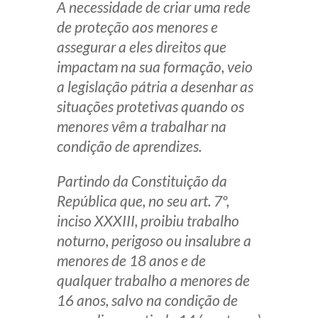
A necessidade de criar uma rede
Produtos e serviços
de proteção aos menores e
assegurar a eles direitos que
Zênite Fácil IA
impactam na sua formação, veio
Zênite Play
a legislação pátria a desenhar as
Orientação por Escrito
situações protetivas quando os
Mentoria Zênite
menores vêm a trabalhar na
condição de aprendizes.
Capacitação
Partindo da Constituição da
República que, no seu art. 7º,
Zênite Online
inciso XXXIII, proibiu trabalho
Eventos presenciais
noturno, perigoso ou insalubre a
Zênite in Company
menores de 18 anos e de
Diferenciais
qualquer trabalho a menores de
16 anos, salvo na condição de