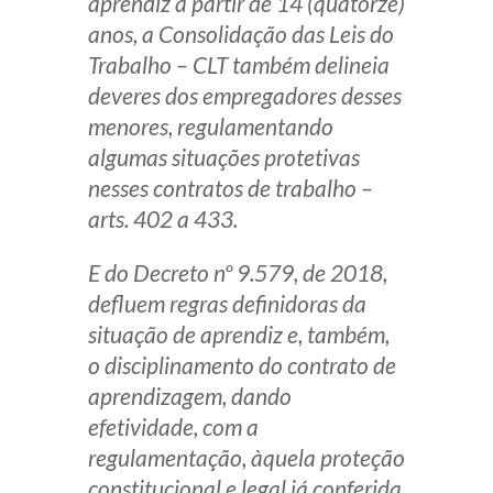
aprendiz a partir de 14 (quatorze)
Receba por RSS
anos, a Consolidação das Leis do
Trabalho – CLT também delineia
deveres dos empregadores desses
Av. Sete de Setembro, 4698
menores, regulamentando
Batel
Curitiba
/
PR
CEP
80240-000
algumas situações protetivas
nesses contratos de trabalho –
Telefone (41) 2109-8666
arts. 402 a 433.
Whatsapp (41) 98881-6616
E do Decreto nº 9.579, de 2018,
defluem regras definidoras da
situação de aprendiz e, também,
o disciplinamento do contrato de
aprendizagem, dando
efetividade, com a
regulamentação, àquela proteção
constitucional e legal já conferida