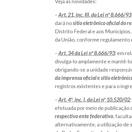
Veja as novidades:
–
Art. 21, inc. III, da Lei nº 8.666/93
dará no
sítio eletrônico oficial do 
Distrito Federal e aos Municípios, 
da União, conforme regulamento d
–
Art. 34 da Lei nº 8.666/93
:
em rel
divulga-lo amplamente e mantê-l
obrigando-se a unidade responsáv
da imprensa oficial e sítio eletrônic
registros existentes e para o ing
–
Art. 4º, inc. I, da Lei nº 10.520/02
efetuada por meio de publicação 
respectivo ente federativo
, facult
alternativamente, a utilização de 