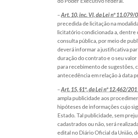
do Poder Executivo federal.
–
Art. 10, inc. VI, da Lei nº 11.079/
precedida de licitação na modali
licitatório condicionada a, dentre
consulta pública, por meio de pub
deverá informar a justificativa par
duração do contrato e o seu valor
para recebimento de sugestões, cu
antecedência em relação à data pre
–
Art. 15, §1º, da Lei nº 12.462/201
ampla publicidade aos procedimento
hipóteses de informações cujo sig
Estado. Tal publicidade, sem prej
cadastrados ou não, será realizada
edital no Diário Oficial da União, 