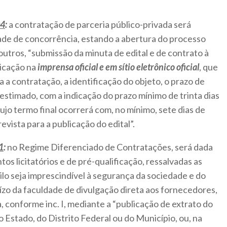
04
:
a contratação de parceria público-privada será
dade de concorrência, estando a abertura do processo
 outros, “submissão da minuta de edital e de contrato à
licação na
imprensa oficial e em sítio eletrônico oficial
, que
a a contratação, a identificação do objeto, o prazo de
 estimado, com a indicação do prazo mínimo de trinta dias
jo termo final ocorrerá com, no mínimo, sete dias de
vista para a publicação do edital”.
1
:
no Regime Diferenciado de Contratações, será dada
s licitatórios e de pré-qualificação, ressalvadas as
ilo seja imprescindível à segurança da sociedade e do
uízo da faculdade de divulgação direta aos fornecedores,
, conforme inc. I, mediante a “publicação de extrato do
do Estado, do Distrito Federal ou do Município, ou, na