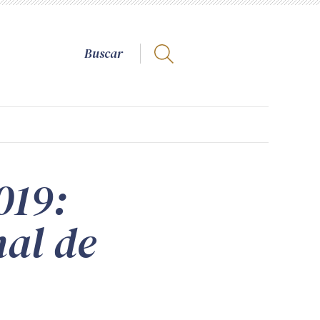
019:
nal de