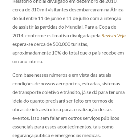
Relatório oficial divulgado em dezembro de 2010,
Receba por RSS
cerca de 310 mil visitantes desembarcaram na África
do Sul entre 11 de junho e 11 de julho com a intenção
de assistir às partidas do Mundial. Para a Copa de
Av. Sete de Setembro, 4698
2014, conforme estimativa divulgada pela
Revista Veja
Batel
Curitiba
/
PR
CEP
80240-000
espera-se cerca de 500.000 turistas,
aproximadamente 10% do total que o país recebe em
Telefone (41) 2109-8666
um ano inteiro.
Whatsapp (41) 98881-6616
Com base nesses números e em vista das atuais
condições de nossos aeroportos, estradas, sistemas
de transporte coletivo e trânsito, já se dá para ter uma
ideia do quanto precisará ser feito em termos de
obras de infraestrutura para a realização desses
eventos. Isso sem falar em outros serviços públicos
essenciais para esses acontecimentos, tais como
segurança pública e emergências médicas.