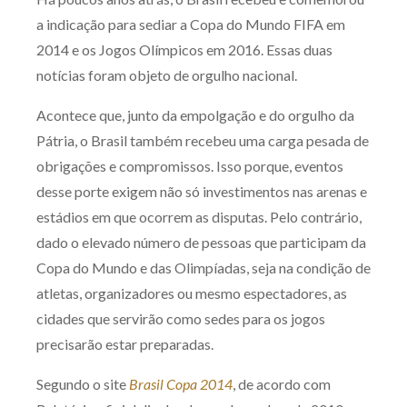
Produtos e serviços
a indicação para sediar a Copa do Mundo FIFA em
2014 e os Jogos Olímpicos em 2016. Essas duas
Zênite Fácil IA
notícias foram objeto de orgulho nacional.
Zênite Play
Acontece que, junto da empolgação e do orgulho da
Orientação por Escrito
Pátria, o Brasil também recebeu uma carga pesada de
Mentoria Zênite
obrigações e compromissos. Isso porque, eventos
desse porte exigem não só investimentos nas arenas e
estádios em que ocorrem as disputas. Pelo contrário,
Capacitação
dado o elevado número de pessoas que participam da
Copa do Mundo e das Olimpíadas, seja na condição de
Zênite Online
atletas, organizadores ou mesmo espectadores, as
Eventos presenciais
cidades que servirão como sedes para os jogos
Zênite in Company
precisarão estar preparadas.
Diferenciais
Segundo o site
Brasil Copa 2014
, de acordo com