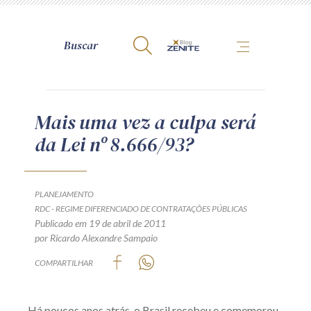
A Zênite
Mais uma vez a culpa será
da Lei nº 8.666/93?
Como publicar conosco
Site da Zênite
Contato
PLANEJAMENTO
RDC - REGIME DIFERENCIADO DE CONTRATAÇÕES PÚBLICAS
Termos de uso
Publicado em 19 de abril de 2011
Política de Privacidade
por Ricardo Alexandre Sampaio
Guia de Direitos dos Titulares de Dados
COMPARTILHAR
Encarregado (contato)
Há poucos anos atrás, o Brasil recebeu e comemorou