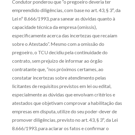
Condutor ponderou que “o pregoeiro deveria ter
Receba por RSS
empreendido diligências, com base no art. 43, § 3º, da
Lei nº 8.666/1993, para sanear as dúvidas quanto à
capacidade técnica da empresa (omissis),
Av. Sete de Setembro, 4698
especificamente acerca das incertezas que recaíam
Batel
Curitiba
/
PR
CEP
80240-000
sobre o Atestado”. Mesmo com a omissão do
pregoeiro, o TCU decidiu pela continuidade do
Telefone (41) 2109-8666
contrato, sem prejuízo de informar ao órgão
Whatsapp (41) 98881-6616
contratante que, “nos próximos certames, ao
constatar incertezas sobre atendimento pelas
licitantes de requisitos previstos em lei ou edital,
especialmente as dúvidas que envolvam critérios e
atestados que objetivam comprovar a habilitação das
empresas em disputa, utilize do seu poder-dever de
promover diligências, previsto no art. 43, § 3º, da Lei
8.666/1993, para aclarar os fatos e confirmar o