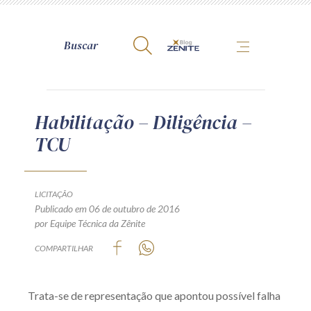
A Zênite
Habilitação – Diligência –
TCU
Como publicar conosco
Site da Zênite
Contato
LICITAÇÃO
Publicado em 06 de outubro de 2016
Termos de uso
por Equipe Técnica da Zênite
Política de Privacidade
COMPARTILHAR
Guia de Direitos dos Titulares de Dados
Encarregado (contato)
Trata-se de representação que apontou possível falha