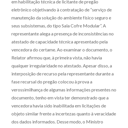
em habilitação técnica de licitante de pregão
Produtos e serviços
eletrônico objetivando à contratação de “serviço de
manutenção da solução do ambiente físico seguro e
Zênite Fácil IA
seus subsistemas, do tipo Sala Cofre Modular”. A
Zênite Play
representante alega a presença de inconsistências no
Orientação por Escrito
atestado de capacidade técnica apresentado pela
Mentoria Zênite
vencedora do certame. Ao examinar o documento, o
Relator afirmou que, à primeira vista, não havia
qualquer irregularidade no atestado. Apesar disso, a
Capacitação
interposição de recurso pela representante durante a
fase recursal do pregão colocou à prova a
Zênite Online
verossimilhança de algumas informações presentes no
Eventos presenciais
documento, tenho em vista ter demonstrado que a
Zênite in Company
vencedora havia sido inabilitada em licitações de
Diferenciais
objeto similar frente a incertezas quanto à veracidade
dos dados informados. Desse modo, o Ministro