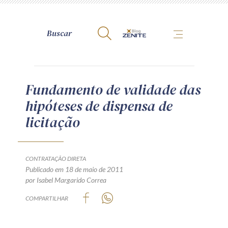
A Zênite
Fundamento de validade das
hipóteses de dispensa de
Como publicar conosco
licitação
Site da Zênite
Contato
Termos de uso
CONTRATAÇÃO DIRETA
Publicado em 18 de maio de 2011
Política de Privacidade
por Isabel Margarido Correa
Guia de Direitos dos Titulares de Dados
COMPARTILHAR
Encarregado (contato)