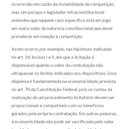
ocorre não em razão da inviabilidade de competição,
Receba por RSS
mas sim porque o legislador infraconstitucional
entendeu que naquele caso específico está em jogo
um outro valor de natureza constitucional que dever
Av. Sete de Setembro, 4698
prevalecer em relação à competição.
Batel
Curitiba
/
PR
CEP
80240-000
Assim ocorre, por exemplo, nas hipóteses indicadas
Telefone (41) 2109-8666
no art. 24, incisos I e II, em que a licitação é
Whatsapp (41) 98881-6616
dispensável quando o valor da contratação não
ultrapassar os limites indicados nos dispositivos. Essa
dispensa é fundamentada na economicidade, prevista
no art. 70 da Constituição Federal, pois os custos da
realização de um procedimento licitatório devem ser
proporcionais e compatíveis com os benefícios
gerados pela própria contratação. Em outras palavras,
a economicidade não pode ser sacrificada pelo valor