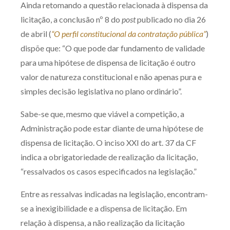
Ainda retomando a questão relacionada à dispensa da
Produtos e serviços
licitação, a conclusão nº 8 do
post
publicado no dia 26
de abril (
“O perfil constitucional da contratação pública”
)
Zênite Fácil IA
dispõe que: “O que pode dar fundamento de validade
Zênite Play
para uma hipótese de dispensa de licitação é outro
Orientação por Escrito
valor de natureza constitucional e não apenas pura e
Mentoria Zênite
simples decisão legislativa no plano ordinário”.
Sabe-se que, mesmo que viável a competição, a
Capacitação
Administração pode estar diante de uma hipótese de
dispensa de licitação. O inciso XXI do art. 37 da CF
Zênite Online
indica a obrigatoriedade de realização da licitação,
Eventos presenciais
“ressalvados os casos especificados na legislação.”
Zênite in Company
Entre as ressalvas indicadas na legislação, encontram-
Diferenciais
se a inexigibilidade e a dispensa de licitação. Em
relação à dispensa, a não realização da licitação