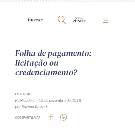
A Zênite
Folha de pagamento:
licitação ou
Como publicar conosco
credenciamento?
Site da Zênite
Contato
Termos de uso
LICITAÇÃO
Publicado em 12 de dezembro de 2018
Política de Privacidade
por Suzana Rossetti
Guia de Direitos dos Titulares de Dados
COMPARTILHAR
Encarregado (contato)