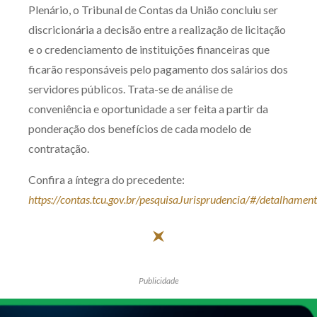
Plenário, o Tribunal de Contas da União concluiu ser
Receba por RSS
discricionária a decisão entre a realização de licitação
e o credenciamento de instituições financeiras que
ficarão responsáveis pelo pagamento dos salários dos
Av. Sete de Setembro, 4698
servidores públicos. Trata-se de análise de
Batel
Curitiba
/
PR
CEP
80240-000
conveniência e oportunidade a ser feita a partir da
Telefone (41) 2109-8666
ponderação dos benefícios de cada modelo de
Whatsapp (41) 98881-6616
contratação.
Confira a íntegra do precedente:
https://contas.tcu.gov.br/pesquisaJurisprudencia
Publicidade