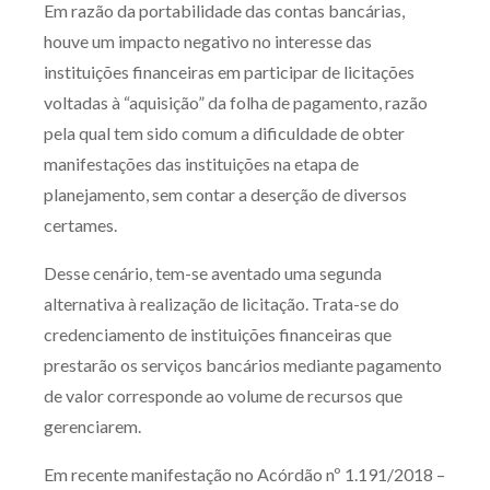
Em razão da portabilidade das contas bancárias,
Produtos e serviços
houve um impacto negativo no interesse das
instituições financeiras em participar de licitações
Zênite Fácil IA
voltadas à “aquisição” da folha de pagamento, razão
Zênite Play
pela qual tem sido comum a dificuldade de obter
Orientação por Escrito
manifestações das instituições na etapa de
Mentoria Zênite
planejamento, sem contar a deserção de diversos
certames.
Capacitação
Desse cenário, tem-se aventado uma segunda
alternativa à realização de licitação. Trata-se do
Zênite Online
credenciamento de instituições financeiras que
Eventos presenciais
prestarão os serviços bancários mediante pagamento
Zênite in Company
de valor corresponde ao volume de recursos que
Diferenciais
gerenciarem.
Em recente manifestação no Acórdão nº 1.191/2018 –