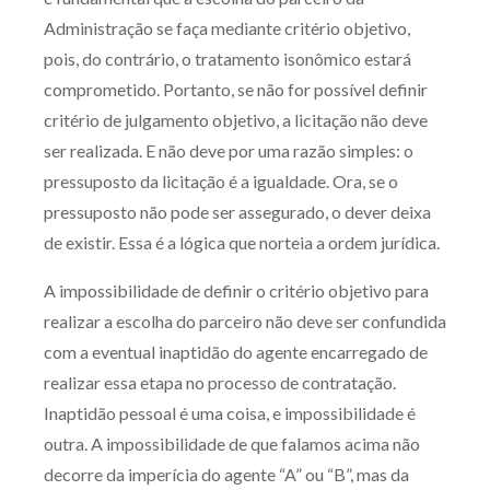
Receba por RSS
Administração se faça mediante critério objetivo,
pois, do contrário, o tratamento isonômico estará
comprometido. Portanto, se não for possível definir
Av. Sete de Setembro, 4698
critério de julgamento objetivo, a licitação não deve
Batel
Curitiba
/
PR
CEP
80240-000
ser realizada. E não deve por uma razão simples: o
pressuposto da licitação é a igualdade. Ora, se o
Telefone (41) 2109-8666
pressuposto não pode ser assegurado, o dever deixa
Whatsapp (41) 98881-6616
de existir. Essa é a lógica que norteia a ordem jurídica.
A impossibilidade de definir o critério objetivo para
realizar a escolha do parceiro não deve ser confundida
com a eventual inaptidão do agente encarregado de
realizar essa etapa no processo de contratação.
Inaptidão pessoal é uma coisa, e impossibilidade é
outra. A impossibilidade de que falamos acima não
decorre da imperícia do agente “A” ou “B”, mas da