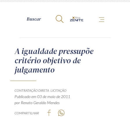
A Zênite
A igualdade pressupõe
critério objetivo de
Como publicar conosco
julgamento
Site da Zênite
Contato
Termos de uso
CONTRATAÇÃO DIRETA
LICITAÇÃO
Publicado em 03 de maio de 2011
Política de Privacidade
por Renato Geraldo Mendes
Guia de Direitos dos Titulares de Dados
COMPARTILHAR
Encarregado (contato)