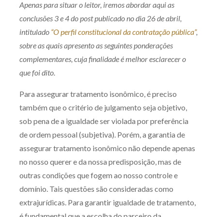
Apenas para situar o leitor, iremos abordar aqui as
Produtos e serviços
conclusões 3 e 4 do post publicado no dia 26 de abril,
intitulado
“O perfil constitucional da contratação pública”
,
Zênite Fácil IA
sobre as quais apresento as seguintes ponderações
Zênite Play
complementares, cuja finalidade é melhor esclarecer o
Orientação por Escrito
que foi dito.
Mentoria Zênite
Para assegurar tratamento isonômico, é preciso
também que o critério de julgamento seja objetivo,
Capacitação
sob pena de a igualdade ser violada por preferência
de ordem pessoal (subjetiva). Porém, a garantia de
Zênite Online
assegurar tratamento isonômico não depende apenas
Eventos presenciais
no nosso querer e da nossa predisposição, mas de
Zênite in Company
outras condições que fogem ao nosso controle e
Diferenciais
domínio. Tais questões são consideradas como
extrajurídicas. Para garantir igualdade de tratamento,
é fundamental que a escolha do parceiro da