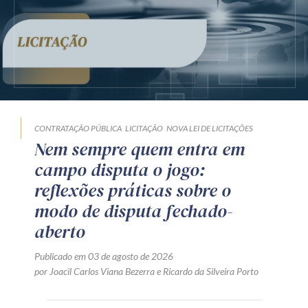
CONTRATAÇÃO PÚBLICA
LICITAÇÃO
NOVA LEI DE LICITAÇÕES
Nem sempre quem entra em
campo disputa o jogo:
reflexões práticas sobre o
modo de disputa fechado-
aberto
Publicado em 03 de agosto de 2026
por
Joacil Carlos Viana Bezerra
e
Ricardo da Silveira Porto