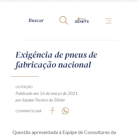
A Zênite
Exigência de pneus de
fabricação nacional
Como publicar conosco
Site da Zênite
Contato
LICITAÇÃO
Publicado em 16 de março de 2021
Termos de uso
por Equipe Técnica da Zênite
Política de Privacidade
COMPARTILHAR
Guia de Direitos dos Titulares de Dados
Encarregado (contato)
Questão apresentada à Equipe de Consultores da