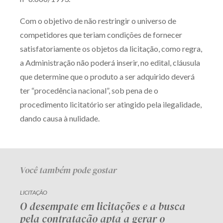
Receba por RSS
Com o objetivo de não restringir o universo de
competidores que teriam condições de fornecer
satisfatoriamente os objetos da licitação, como regra,
Av. Sete de Setembro, 4698
a Administração não poderá inserir, no edital, cláusula
Batel
Curitiba
/
PR
CEP
80240-000
que determine que o produto a ser adquirido deverá
Telefone (41) 2109-8666
ter “procedência nacional”, sob pena de o
Whatsapp (41) 98881-6616
procedimento licitatório ser atingido pela ilegalidade,
dando causa à nulidade.
Você também pode gostar
LICITAÇÃO
O desempate em licitações e a busca
pela contratação apta a gerar o