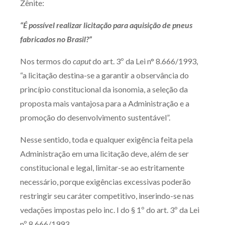
Zênite:
Produtos e serviços
“É possível realizar licitação para aquisição de pneus
Zênite Fácil IA
fabricados no Brasil?”
Zênite Play
Nos termos do
caput
do art. 3º da Lei n° 8.666/1993,
Orientação por Escrito
“a licitação destina-se a garantir a observância do
Mentoria Zênite
princípio constitucional da isonomia, a seleção da
proposta mais vantajosa para a Administração e a
promoção do desenvolvimento sustentável”.
Capacitação
Nesse sentido, toda e qualquer exigência feita pela
Zênite Online
Administração em uma licitação deve, além de ser
Eventos presenciais
constitucional e legal, limitar-se ao estritamente
Zênite in Company
necessário, porque exigências excessivas poderão
Diferenciais
restringir seu caráter competitivo, inserindo-se nas
vedações impostas pelo inc. I do § 1º do art. 3º da Lei
nº 8.666/1993.