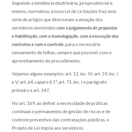
Seguindo a tendência doutrinária, jurisprudencial e,
Produtos e serviços
mesmo, normativa, a nova Lei de Licitações traz uma
série de artigos que direcionam a atuação dos
Zênite Fácil IA
servidores envolvidos
com o julgamento de propostas
Zênite Play
e habilitação, com a homologação, com a execução dos
Orientação por Escrito
contratos e com o controle
, para o necessário
Mentoria Zênite
saneamento de falhas, sempre que possível, com o
aproveitamento do procedimento.
Capacitação
Vejamos alguns exemplos: art. 12, inc. III; art. 59, inc. I
e V; art. 64,
caput
e § 1º, art. 71, inc. I e parágrafo
Zênite Online
primeiro e art. 147.
Eventos presenciais
No art. 169, ao definir a necessidade de práticas
Zênite in Company
contínuas e permanentes de gestão de riscos e de
Diferenciais
controle preventivo das contratações públicas, o
Projeto de Lei impõe aos servidores