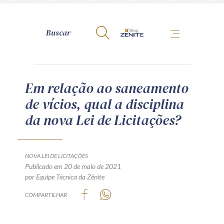
A Zênite
Em relação ao saneamento
de vícios, qual a disciplina
Como publicar conosco
da nova Lei de Licitações?
Site da Zênite
Contato
Termos de uso
NOVA LEI DE LICITAÇÕES
Publicado em 20 de maio de 2021
Política de Privacidade
por Equipe Técnica da Zênite
Guia de Direitos dos Titulares de Dados
COMPARTILHAR
Encarregado (contato)