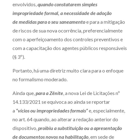
envolvidos,
quando constatarem simples
Receba por RSS
impropriedade formal,
a necessidade de adoção
de medidas para o seu saneamento
e para a mitigação
de riscos de sua nova ocorrência, preferencialmente
Av. Sete de Setembro, 4698
com o aperfeiçoamento dos controles preventivos e
Batel
Curitiba
/
PR
CEP
80240-000
com a capacitação dos agentes públicos responsáveis
Telefone (41) 2109-8666
(§ 3º).
Whatsapp (41) 98881-6616
Portanto, há uma diretriz muito clara para o enfoque
no formalismo moderado.
Ainda que,
para a Zênite
, a nova Lei de Licitações nº
14.133/2021 se equivoca ao ainda se reportar
a
“vícios ou impropriedades formais”
e, especialmente,
no art. 64 quando, ao alterar a redação anterior do
dispositivo,
proibiu a substituição ou a apresentação
de documentos novos na habilitação
, em sede de