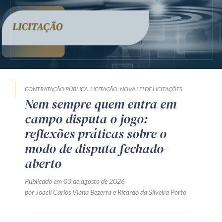
CONTRATAÇÃO PÚBLICA
LICITAÇÃO
NOVA LEI DE LICITAÇÕES
Nem sempre quem entra em
campo disputa o jogo:
reflexões práticas sobre o
modo de disputa fechado-
aberto
Publicado em 03 de agosto de 2026
por
Joacil Carlos Viana Bezerra
e
Ricardo da Silveira Porto