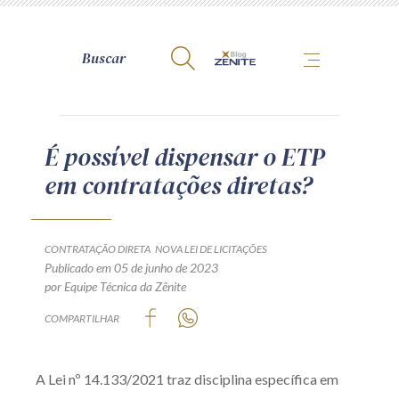
A Zênite
É possível dispensar o ETP
em contratações diretas?
Como publicar conosco
Site da Zênite
Contato
CONTRATAÇÃO DIRETA
NOVA LEI DE LICITAÇÕES
Publicado em 05 de junho de 2023
Termos de uso
por Equipe Técnica da Zênite
Política de Privacidade
COMPARTILHAR
Guia de Direitos dos Titulares de Dados
Encarregado (contato)
A Lei nº 14.133/2021 traz disciplina específica em