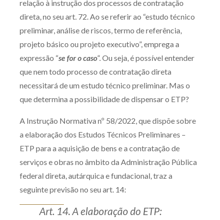
relação à instrução dos processos de contratação
Produtos e serviços
direta, no seu art. 72. Ao se referir ao “estudo técnico
preliminar, análise de riscos, termo de referência,
Zênite Fácil IA
projeto básico ou projeto executivo”, emprega a
Zênite Play
expressão “
se for o caso
“. Ou seja, é possível entender
Orientação por Escrito
que nem todo processo de contratação direta
Mentoria Zênite
necessitará de um estudo técnico preliminar. Mas o
que determina a possibilidade de dispensar o ETP?
Capacitação
A Instrução Normativa nº 58/2022, que dispõe sobre
a elaboração dos Estudos Técnicos Preliminares –
Zênite Online
ETP para a aquisição de bens e a contratação de
Eventos presenciais
serviços e obras no âmbito da Administração Pública
Zênite in Company
federal direta, autárquica e fundacional, traz a
seguinte previsão no seu art. 14:
Diferenciais
Art. 14. A elaboração do ETP: