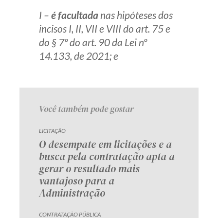
Receba por RSS
I –
é facultada
nas hipóteses dos
incisos I, II, VII e VIII do art. 75 e
do § 7º do art. 90 da Lei nº
Av. Sete de Setembro, 4698
14.133, de 2021; e
Batel
Curitiba
/
PR
CEP
80240-000
Telefone (41) 2109-8666
Whatsapp (41) 98881-6616
Você também pode gostar
LICITAÇÃO
O desempate em licitações e a
busca pela contratação apta a
gerar o resultado mais
vantajoso para a
Administração
CONTRATAÇÃO PÚBLICA